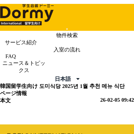
Mobile
物件検索
Menu
サービス紹介
入室の流れ
ニュース＆トピックス
News &
FAQ
ニュース＆トピッ
Topics
クス
日本語
韓国留学生向け
도미식당 2025년 1월 추천 메뉴 식단
ページ情報
26-02-05 09:42
本文