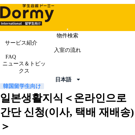
Mobile
物件検索
Menu
サービス紹介
入室の流れ
ニュース＆トピックス
News &
FAQ
ニュース＆トピッ
Topics
クス
日本語
韓国留学生向け
일본생활지식＜온라인으로
간단 신청(이사, 택배 재배송)
＞