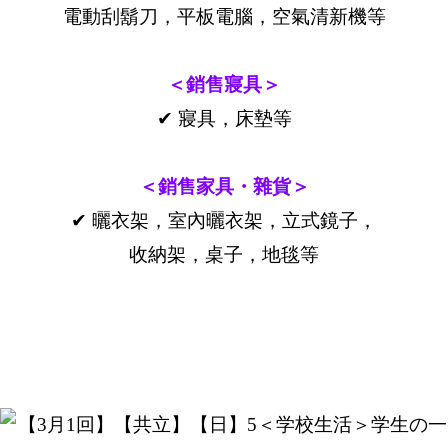
電動刮鬍刀，平板電腦，空氣清新機等
＜銷售寢具＞
✔ 寢具，床墊等
＜銷售家具・雜貨＞
✔ 曬衣架，室內曬衣架，立式鏡子，
收納架，桌子，地毯等