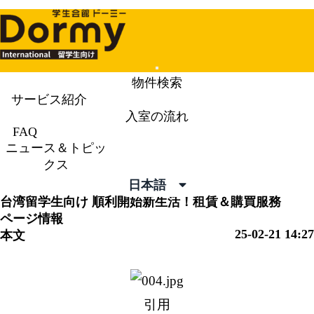
Mobile
物件検索
Menu
サービス紹介
入室の流れ
ニュース＆トピックス
News &
FAQ
ニュース＆トピッ
Topics
クス
日本語
台湾留学生向け
順利開始新生活！租賃＆購買服務
ページ情報
25-02-21 14:27
本文
引用