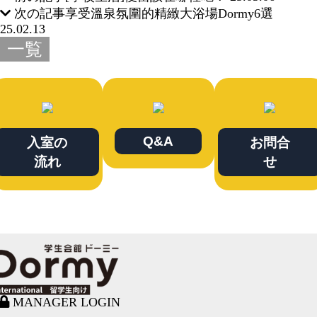
次の記事
享受溫泉氛圍的精緻大浴場Dormy6選
25.02.13
一覧
Q&A
入室の
お問合
流れ
せ
MANAGER LOGIN