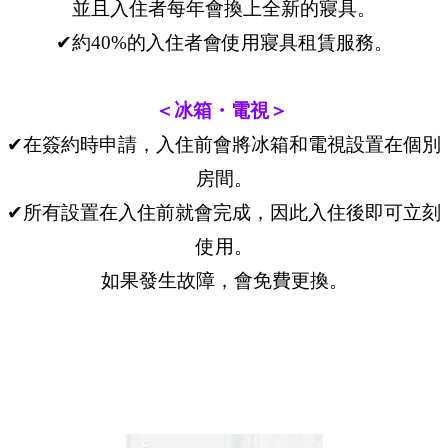
並且入住者每年會換上全新的寢具。
✔約40%的入住者會使用寢具租賃服務。
＜冰箱・電視＞
✔在簽約時申請，入住前會將冰箱和電視設置在個別
房間。
✔所有設置在入住前就會完成，因此入住後即可立刻
使用。
如果發生故障，會免費更換。