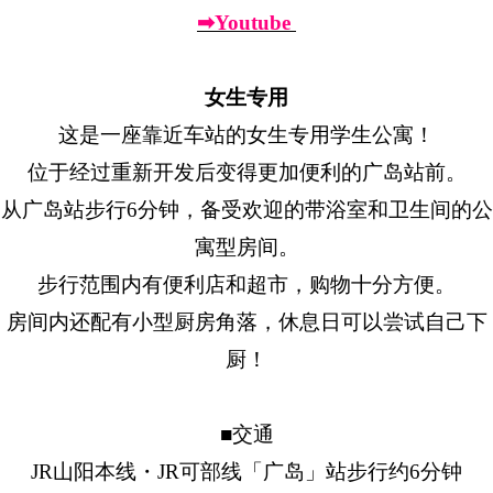
➡Youtube
女生专用
这是一座靠近车站的女生专用学生公寓！
位于经过重新开发后变得更加便利的广岛站前。
从广岛站步行6分钟，备受欢迎的带浴室和卫生间的公
寓型房间。
步行范围内有便利店和超市，购物十分方便。
房间内还配有小型厨房角落，休息日可以尝试自己下
厨！
■交通
JR山阳本线・JR可部线「广岛」站步行约6分钟