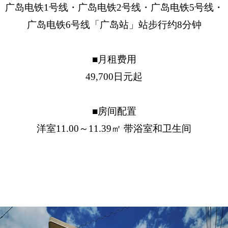
广岛电铁1号线・广岛电铁2号线・广岛电铁5号线・
广岛电铁6号线「广岛站」站步行约8分钟
■月租费用
49,700日元起
■房间配置
洋室11.00～11.39㎡ 带浴室和卫生间