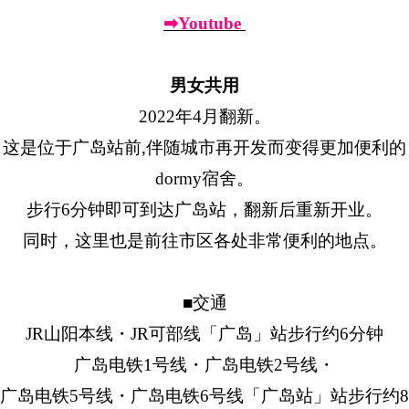
➡Youtube
男女共用
2022年4月翻新。
这是位于广岛站前,伴随城市再开发而变得更加便利的
dormy宿舍。
步行6分钟即可到达广岛站，翻新后重新开业。
同时，这里也是前往市区各处非常便利的地点。
■交通
JR山阳本线・JR可部线「广岛」站步行约6分钟
广岛电铁1号线・广岛电铁2号线・
广岛电铁5号线・广岛电铁6号线「广岛站」站步行约8