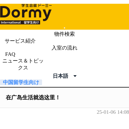
Mobile
物件検索
Menu
サービス紹介
入室の流れ
ニュース＆トピックス
News &
FAQ
ニュース＆トピッ
Topics
クス
日本語
中国留学生向け
在广岛生活就选这里！
25-01-06 14:08