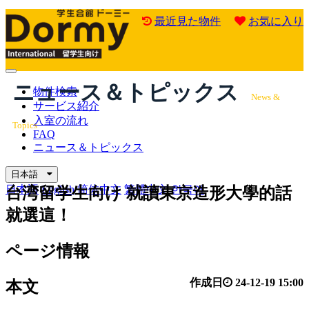
最近見た物件
お気に入り
Mobile
ニュース＆トピックス
Menu
物件検索
News &
サービス紹介
入室の流れ
Topics
FAQ
ニュース＆トピックス
日本語
日本語
English
简体中文
繁體中文
한국어
台湾留学生向け
就讀東京造形大學的話
就選這！
ページ情報
作成日
24-12-19 15:00
本文