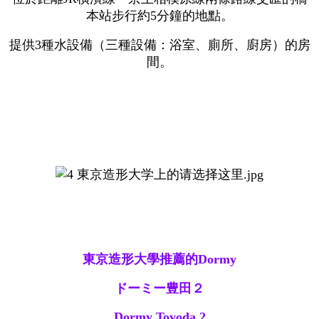
本站步行約5分鐘的地點。
提供3種水設備（三種設備：浴室、廁所、廚房）的房
間。
東京造形大學推薦的Dormy
ドーミー豊田２
Dormy Toyoda 2