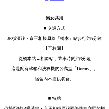
男女共用
■ 交通方式
JR橫濱線・京王相模原線「橋本」站步行約5分鐘
【至校園】
從橋本站→相原站，乘車時間約3分鐘
這是配有冰箱和洗衣機的公寓型「Dormy」。
宿舍內不提供餐食。
■ 特點
位於距離JR橫濱線・京王相模原線兩條路線交匯的橋