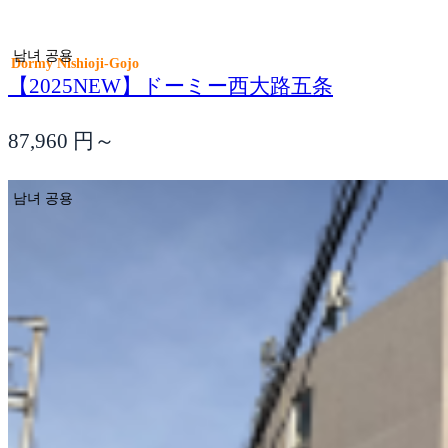
남녀 공용
Dormy Nishioji-Gojo
【2025NEW】ドーミー西大路五条
87,960
円～
남녀 공용