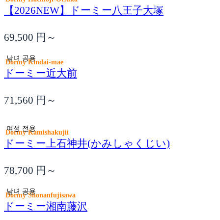
【2026NEW】ドーミー八王子大塚
69,500
円～
남녀 공용
Dormy Kindai-mae
ドーミー近大前
71,560
円～
여성 전용
Dormy Kamishakujii
ドーミー上石神井(かみしゃくじい)
78,700
円～
남녀 공용
Dormy Shonanfujisawa
ドーミー湘南藤沢