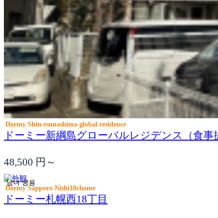
Dormy Shin-tsunashima global residence
ドーミー新綱島グローバルレジデンス（食事
48,500
円～
남녀 공용
Dormy Sapporo Nishi18chome
ドーミー札幌西18丁目