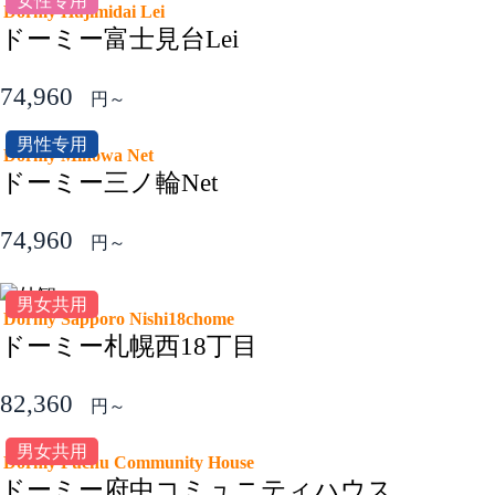
女性专用
Dormy Hujimidai Lei
ドーミー富士見台Lei
74,960
円～
男性专用
Dormy Minowa Net
ドーミー三ノ輪Net
74,960
円～
男女共用
Dormy Sapporo Nishi18chome
ドーミー札幌西18丁目
82,360
円～
男女共用
Dormy Fuchu Community House
ドーミー府中コミュニティハウス