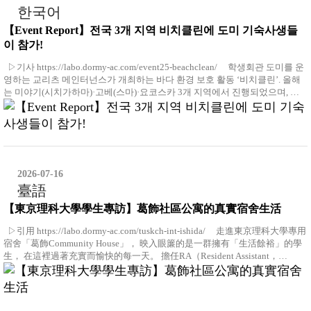
한국어
【Event Report】전국 3개 지역 비치클린에 도미 기숙사생들
이 참가!
▷기사 https://labo.dormy-ac.com/event25-beachclean/ 학생회관 도미를 운
영하는 교리츠 메인터넌스가 개최하는 바다 환경 보호 활동 ‘비치클린’. 올해
는 미야기(시치가하마)·고베(스마)·요코스카 3개 지역에서 진행되었으며, …
2026-07-16
臺語
【東京理科大學學生專訪】葛飾社區公寓的真實宿舍生活
▷引用 https://labo.dormy-ac.com/tuskch-int-ishida/ 走進東京理科大學專用
宿舍「葛飾Community House」， 映入眼簾的是一群擁有「生活餘裕」的學
生， 在這裡過著充實而愉快的每一天。 擔任RA（Resident Assistant，…