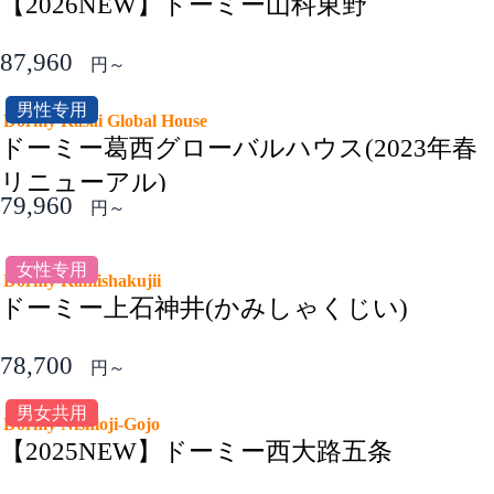
【2026NEW】ドーミー山科東野
87,960
円～
男性专用
Dormy Kasai Global House
ドーミー葛西グローバルハウス(2023年春
リニューアル)
79,960
円～
女性专用
Dormy Kamishakujii
ドーミー上石神井(かみしゃくじい)
78,700
円～
男女共用
Dormy Nishioji-Gojo
【2025NEW】ドーミー西大路五条