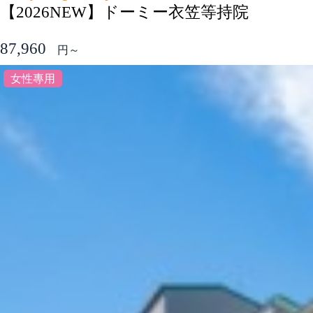
【2026NEW】ドーミー衣笠等持院
87,960
円～
女性專用