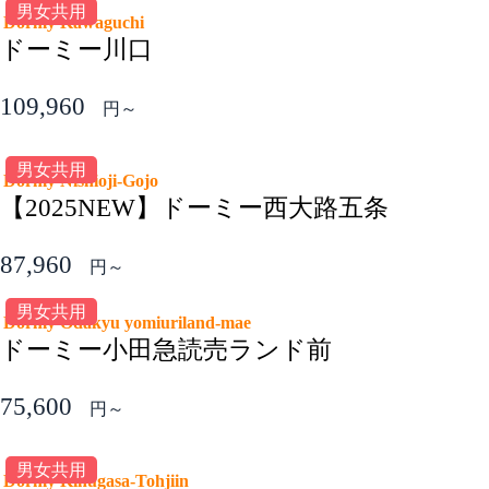
男女共用
Dormy Kawaguchi
ドーミー川口
109,960
円～
男女共用
Dormy Nishioji-Gojo
【2025NEW】ドーミー西大路五条
87,960
円～
男女共用
Dormy Odakyu yomiuriland-mae
ドーミー小田急読売ランド前
75,600
円～
男女共用
Dormy Kinugasa-Tohjiin