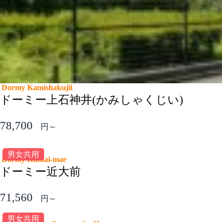
Dormy Kamishakujii
ドーミー上石神井(かみしゃくじい)
78,700
円～
男女共用
Dormy Kindai-mae
ドーミー近大前
71,560
円～
男女共用