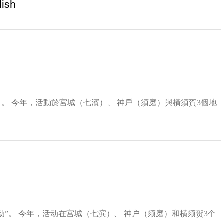
lish
洋環境「淨灘活動」。 今年，活動於宮城（七濱）、 神戶（須磨）與橫須賀3個地
环境“海滩清洁活动”。 今年，活动在宫城（七滨）、 神户（须磨）和横须贺3个