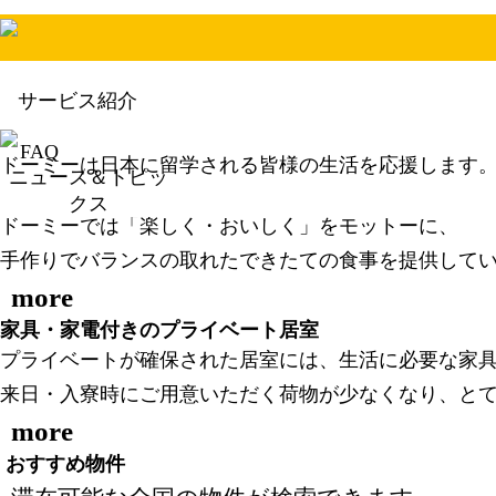
サービス紹介
FAQ
ドーミーは日本に留学される皆様の生活を応援します
ニュース＆トピッ
栄養満点、できたてのごはん
クス
ドーミーでは「楽しく・おいしく」をモットーに、
手作りでバランスの取れたできたての食事を提供して
more
家具・家電付きのプライベート居室
プライベートが確保された居室には、生活に必要な家
来日・入寮時にご用意いただく荷物が少なくなり、と
more
おすすめ物件