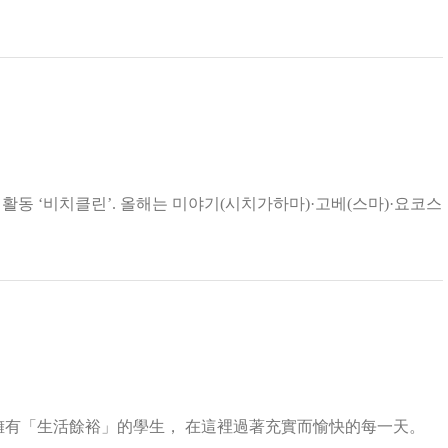
환경 보호 활동 ‘비치클린’. 올해는 미야기(시치가하마)·고베(스마)·요코스
」， 映入眼簾的是一群擁有「生活餘裕」的學生， 在這裡過著充實而愉快的每一天。