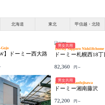
北海道
東北
甲信越・北陸
男性専用
女性専
Dormy Minowa Net
Dormy Hi
ドーミー三ノ輪Net
ドーミ
74,960
69,800
円～
男女共用
男女共
Dormy Shin-tsunashima global residence
Dormy K
ドーミー新綱島グローバルレ
ドーミ
ジデンス（食事提供無し）
48,500
109,96
円～