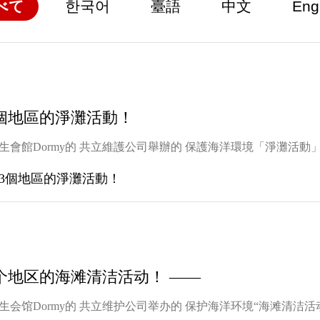
べて
한국어
臺語
中文
Eng
全國3個地區的淨灘活動！
beachclean/ 由營運學生會館Dormy的 共立維護公司舉辦的 保護海
全国3个地区的海滩清洁活动！ ――
beachclean/ 由运营学生会馆Dormy的 共立维护公司举办的 保护海洋