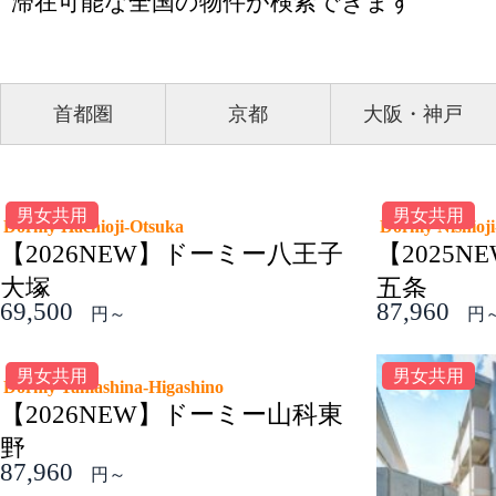
滞在可能な全国の物件が検索できます
首都圏
京都
大阪・神戸
男女共用
Dormy Kindai-mae
ーミー衣笠等
ドーミー近大前
71,560
円～
女性専用
e
Dormy Hujimidai Lei
ーバルハウ
ドーミー富士見台Lei
ューアル)
74,960
円～