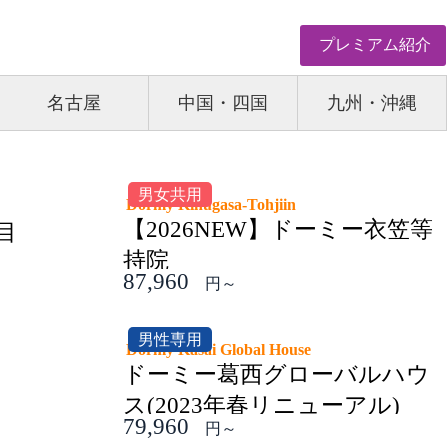
プレミアム紹介
名古屋
中国・四国
九州・沖縄
用
男女共用
gashifunabashi 2
ー東船橋２
円～
用
awaguchi
ー川口
Dormy Esaka
0
円～
ドーミー江坂