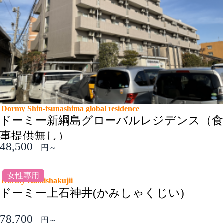
Dormy Shin-tsunashima global residence
ドーミー新綱島グローバルレジデンス（食
事提供無し）
48,500
円～
女性專用
Dormy Kamishakujii
ドーミー上石神井(かみしゃくじい)
78,700
円～