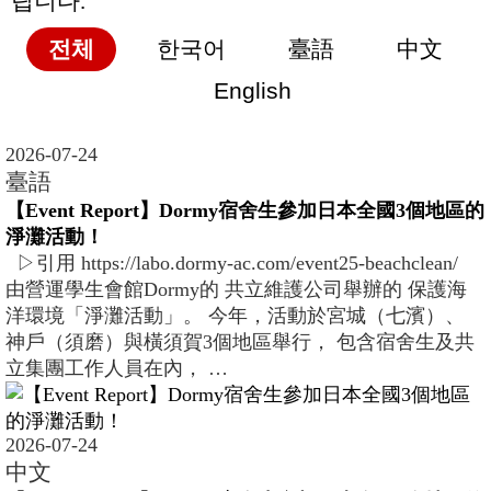
립니다.
전체
한국어
臺語
中文
English
2026-07-24
臺語
【Event Report】Dormy宿舍生參加日本全國3個地區的
淨灘活動！
▷引用 https://labo.dormy-ac.com/event25-beachclean/
由營運學生會館Dormy的 共立維護公司舉辦的 保護海
洋環境「淨灘活動」。 今年，活動於宮城（七濱）、
神戶（須磨）與橫須賀3個地區舉行， 包含宿舍生及共
立集團工作人員在內， …
2026-07-24
中文