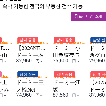
숙박 가능한 전국의 부동산 검색 가능
프리미엄 소개
녀 공용
남성 전용
남녀 공용
Dormy Odakyu yomiuriland-mae
Dormy Kasai Global House
Dormy Sapporo Nishi18chome
ーミー小
ドーミー葛
ドーミー札
急読売ラ
西グローバ
幌西18丁目
600
79,960
7
82,360
円～
円～
円～
ド前
ルハウス
(2023年春リ
녀 공용
남녀 공용
남녀 공용
my Esaka
ニューアル)
Dormy Nishioji-Gojo
Dormy Kawaguchi
ーミー江
【2025NEW】
ドーミー川
ドーミー西
口
560
87,960
4
109,960
円～
円～
円～
大路五条