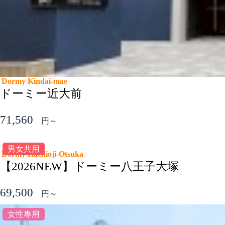
Dormy Kindai-mae
ドーミー近大前
71,560
円～
男女共用
Dormy Hachioji-Otsuka
【2026NEW】ドーミー八王子大塚
69,500
円～
女性專用