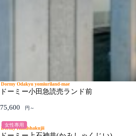
Dormy Odakyu yomiuriland-mae
ドーミー小田急読売ランド前
75,600
円～
女性專用
Dormy Kamishakujii
ドーミー上石神井(かみしゃくじい)