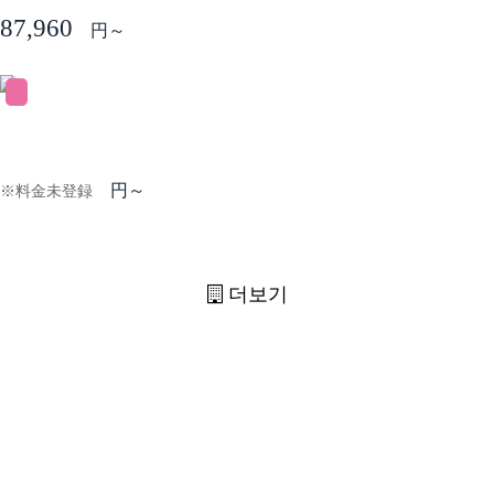
87,960
円～
円～
※料金未登録
더보기
DORMY 특징
Dormy는 일본에 유학되는 여러분의 생활을