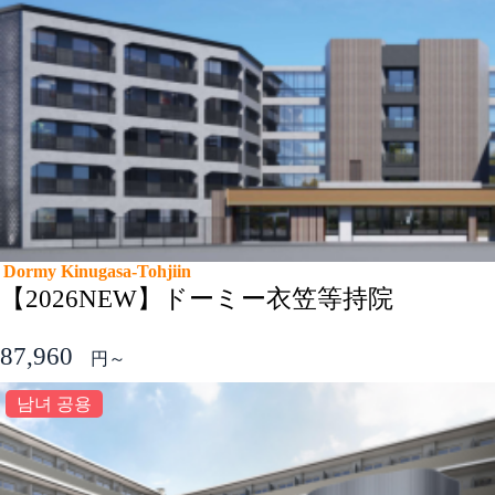
Dormy Kinugasa-Tohjiin
【2026NEW】ドーミー衣笠等持院
87,960
円～
남녀 공용