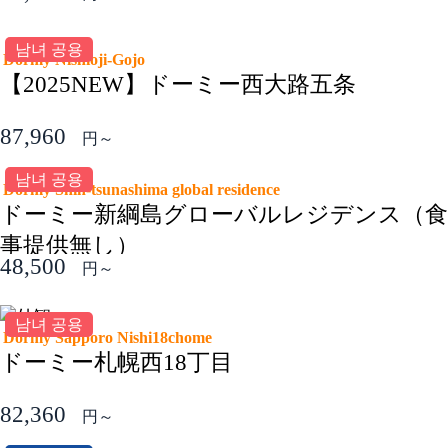
남녀 공용
Dormy Nishioji-Gojo
【2025NEW】ドーミー西大路五条
87,960
円～
남녀 공용
Dormy Shin-tsunashima global residence
ドーミー新綱島グローバルレジデンス（食
事提供無し）
48,500
円～
남녀 공용
Dormy Sapporo Nishi18chome
ドーミー札幌西18丁目
82,360
円～