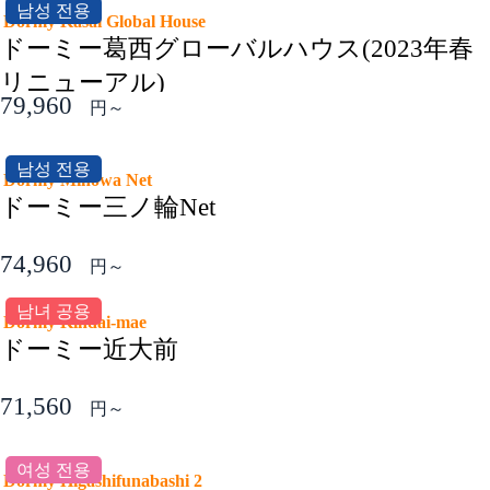
남성 전용
Dormy Kasai Global House
ドーミー葛西グローバルハウス(2023年春
リニューアル)
79,960
円～
남성 전용
Dormy Minowa Net
ドーミー三ノ輪Net
74,960
円～
남녀 공용
Dormy Kindai-mae
ドーミー近大前
71,560
円～
여성 전용
Dormy Higashifunabashi 2