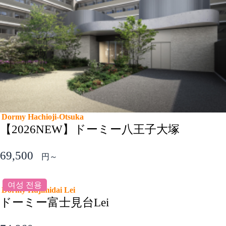
Dormy Hachioji-Otsuka
【2026NEW】ドーミー八王子大塚
69,500
円～
여성 전용
Dormy Hujimidai Lei
ドーミー富士見台Lei