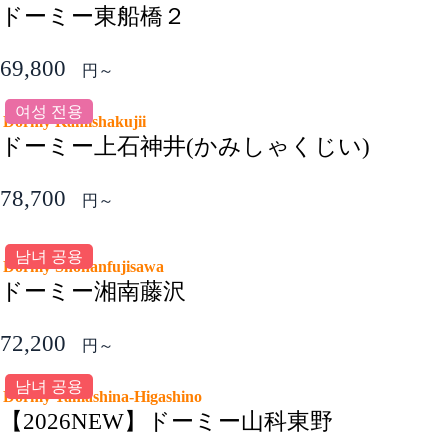
ドーミー東船橋２
69,800
円～
여성 전용
Dormy Kamishakujii
ドーミー上石神井(かみしゃくじい)
78,700
円～
남녀 공용
Dormy Shonanfujisawa
ドーミー湘南藤沢
72,200
円～
남녀 공용
Dormy Yamashina-Higashino
【2026NEW】ドーミー山科東野