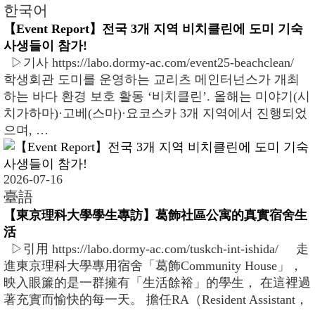
한국어
【Event Report】전국 3개 지역 비치클린에 도미 기숙
사생들이 참가!
▷기사 https://labo.dormy-ac.com/event25-beachclean/
학생회관 도미를 운영하는 교리츠 메인터넌스가 개최
하는 바다 환경 보호 활동 ‘비치클린’. 올해는 미야기(시
치가하마)·고베(스마)·요코스카 3개 지역에서 진행되었
으며, …
2026-07-16
臺語
【東京理科大學學生專訪】葛飾社區公寓的真實宿舍生
活
▷引用 https://labo.dormy-ac.com/tuskch-int-ishida/ 走
進東京理科大學專用宿舍「葛飾Community House」，
映入眼簾的是一群擁有「生活餘裕」的學生， 在這裡過
著充實而愉快的每一天。 擔任RA（Resident Assistant，
…