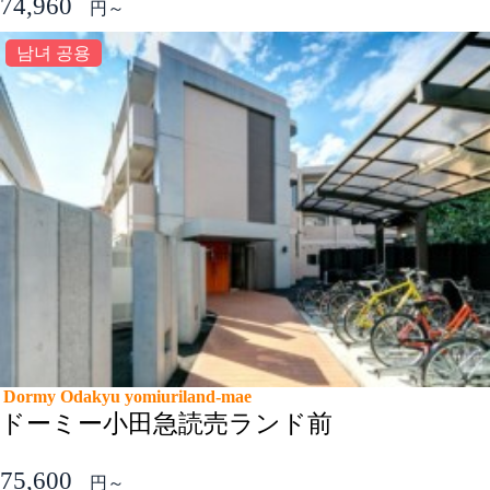
74,960
円～
남녀 공용
Dormy Odakyu yomiuriland-mae
ドーミー小田急読売ランド前
75,600
円～