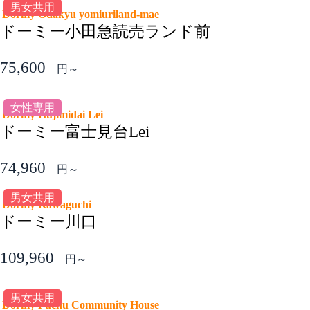
男女共用
more
Dormy Odakyu yomiuriland-mae
ドーミー小田急読売ランド前
75,600
円～
女性専用
Dormy Hujimidai Lei
ドーミー富士見台Lei
74,960
円～
男女共用
Dormy Kawaguchi
ドーミー川口
109,960
円～
男女共用
Dormy Fuchu Community House