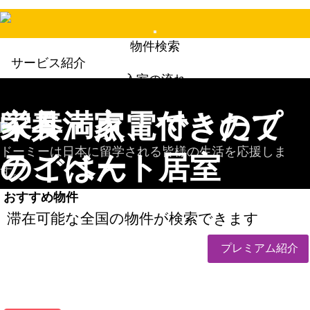
Mobile
物件検索
Menu
サービス紹介
入室の流れ
FAQ
ニュース＆トピッ
栄養満点、できたて
家具・家電付きのプ
クス
日本語
ドーミーは日本に留学される皆様の生活を応援しま
のごはん
ライベート居室
す。
おすすめ物件
滞在可能な全国の物件が検索できます
ドーミーでは「楽しく・おいしく」をモットーに、
プライベートが確保された居室には、生活に必要な家
手作りでバランスの取れたできたての食事を提供して
具・家電がはじめから備え付けられており、
プレミアム紹介
います。
来日・入寮時にご用意いただく荷物が少なくなり、と
ても経済的です。
more