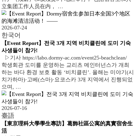
立集团工作人员在内， …
2026-07-24
한국어
【Event Report】전국 3개 지역 비치클린에 도미 기숙
사생들이 참가!
▷기사 https://labo.dormy-ac.com/event25-beachclean/
학생회관 도미를 운영하는 교리츠 메인터넌스가 개최
하는 바다 환경 보호 활동 ‘비치클린’. 올해는 미야기(시
치가하마)·고베(스마)·요코스카 3개 지역에서 진행되었
으며, …
2026-07-16
臺語
【東京理科大學學生專訪】葛飾社區公寓的真實宿舍生
活