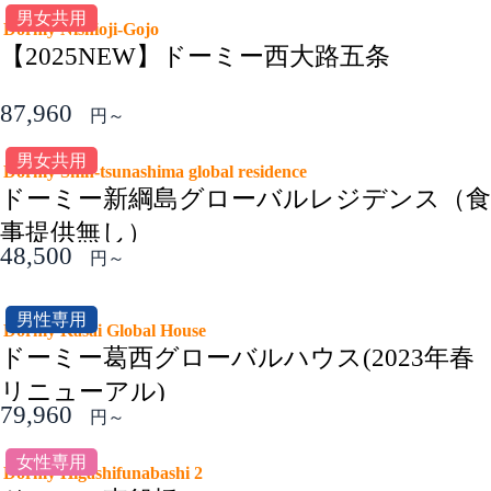
男女共用
Dormy Nishioji-Gojo
【2025NEW】ドーミー西大路五条
87,960
円～
男女共用
Dormy Shin-tsunashima global residence
ドーミー新綱島グローバルレジデンス（食
事提供無し）
48,500
円～
男性専用
Dormy Kasai Global House
ドーミー葛西グローバルハウス(2023年春
リニューアル)
79,960
円～
女性専用
Dormy Higashifunabashi 2