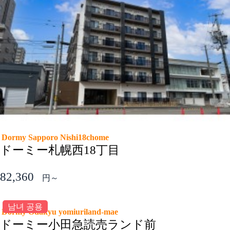
Dormy Sapporo Nishi18chome
ドーミー札幌西18丁目
82,360
円～
남녀 공용
Dormy Odakyu yomiuriland-mae
ドーミー小田急読売ランド前