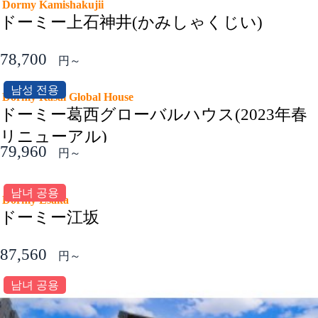
Dormy Kamishakujii
ドーミー上石神井(かみしゃくじい)
78,700
円～
남성 전용
Dormy Kasai Global House
ドーミー葛西グローバルハウス(2023年春
リニューアル)
79,960
円～
남녀 공용
Dormy Esaka
ドーミー江坂
87,560
円～
남녀 공용