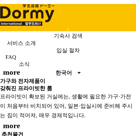
Mobile
기숙사 검색
Menu
서비스 소개
도미는 일본에 유학되는 여러분의 생활을 응원합니다.
입실 절차
영양 만점, 갓 지은 밥
FAQ
도미에서는 '즐겁고 맛있게'를 모토로,
소식
more
한국어
가구와 전자제품이
갖춰진 프라이빗한 룸
프라이빗이 확보된 거실에는, 생활에 필요한 가구·가전
이 처음부터 비치되어 있어, 일본·입실시에 준비해 주시
는 짐이 적어져, 매우 경제적입니다.
more
추천물건