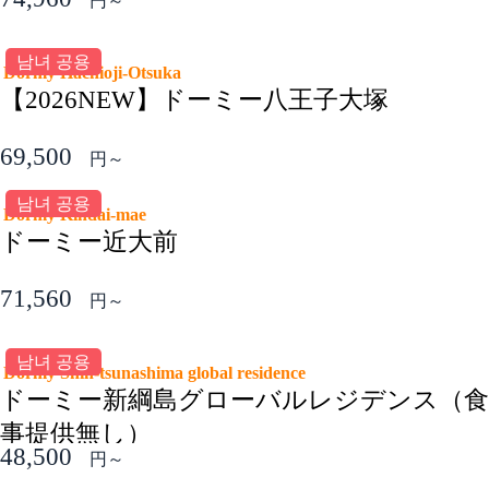
円～
남녀 공용
Dormy Hachioji-Otsuka
【2026NEW】ドーミー八王子大塚
69,500
円～
남녀 공용
Dormy Kindai-mae
ドーミー近大前
71,560
円～
남녀 공용
Dormy Shin-tsunashima global residence
ドーミー新綱島グローバルレジデンス（食
事提供無し）
48,500
円～