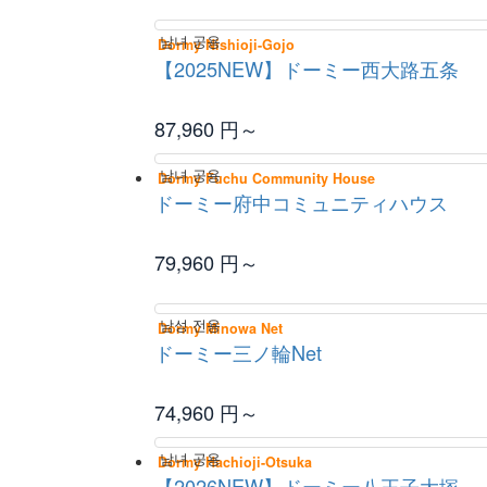
남녀 공용
Dormy Nishioji-Gojo
【2025NEW】ドーミー西大路五条
87,960
円～
남녀 공용
Dormy Fuchu Community House
ドーミー府中コミュニティハウス
79,960
円～
남성 전용
Dormy Minowa Net
ドーミー三ノ輪Net
74,960
円～
남녀 공용
Dormy Hachioji-Otsuka
【2026NEW】ドーミー八王子大塚