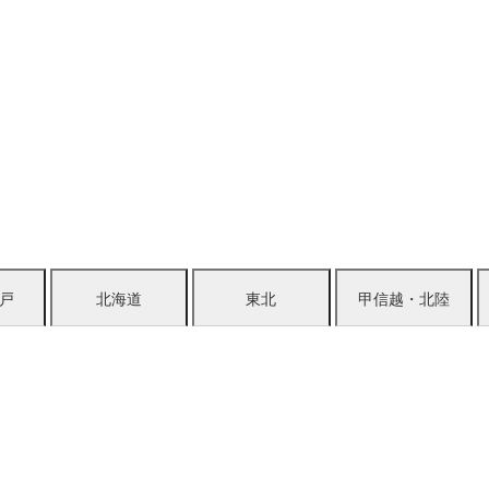
戸
北海道
東北
甲信越・北陸