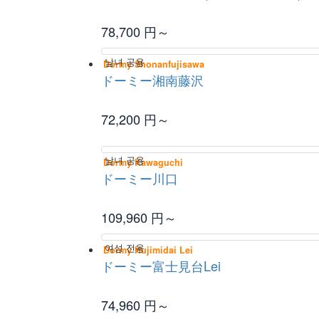
78,700
円～
남녀 공용
Dormy Shonanfujisawa
ドーミー湘南藤沢
72,200
円～
남녀 공용
Dormy Kawaguchi
ドーミー川口
109,960
円～
여성 전용
Dormy Hujimidai Lei
ドーミー富士見台Lei
74,960
円～