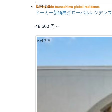
남녀 공용
Dormy Shin-tsunashima global residence
ドーミー新綱島グローバルレジデンス
48,500
円～
남성 전용