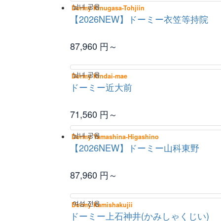
남녀 공용
Dormy Kinugasa-Tohjiin
【2026NEW】ドーミー衣笠等持院
87,960
円～
남녀 공용
Dormy Kindai-mae
ドーミー近大前
71,560
円～
남녀 공용
Dormy Yamashina-Higashino
【2026NEW】ドーミー山科東野
87,960
円～
여성 전용
Dormy Kamishakujii
ドーミー上石神井(かみしゃくじい)