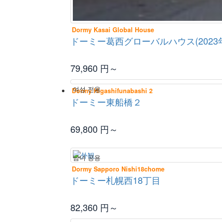
Dormy Kasai Global House
ドーミー葛西グローバルハウス(2023
79,960
円～
여성 전용
Dormy Higashifunabashi 2
ドーミー東船橋２
69,800
円～
남녀 공용
Dormy Sapporo Nishi18chome
ドーミー札幌西18丁目
82,360
円～