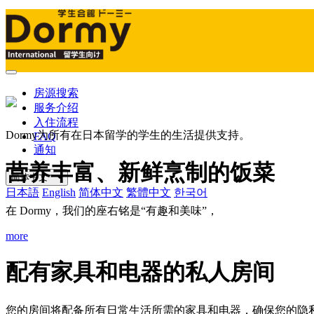
Mobile
Menu
房源搜索
服务介绍
入住流程
Dormy为所有在日本留学的学生的生活提供支持。
FAQ
通知
营养丰富、新鲜烹制的饭菜
简体中文
日本語
English
简体中文
繁體中文
한국어
在 Dormy，我们的座右铭是“有趣和美味”，
more
配有家具和电器的私人房间
您的房间将配备所有日常生活所需的家具和电器，确保您的隐