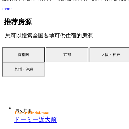
more
推荐房源
您可以搜索全国各地可供住宿的房源
首都圏
京都
大阪・神戸
九州・沖縄
男女共用
Dormy Kindai-mae
ドーミー近大前