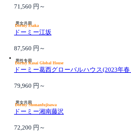
71,560
円～
男女共用
Dormy Esaka
ドーミー江坂
87,560
円～
男性专用
Dormy Kasai Global House
ドーミー葛西グローバルハウス(2023年
79,960
円～
男女共用
Dormy Shonanfujisawa
ドーミー湘南藤沢
72,200
円～