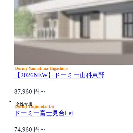
Dormy Yamashina-Higashino
【2026NEW】ドーミー山科東野
87,960
円～
女性专用
Dormy Hujimidai Lei
ドーミー富士見台Lei
74,960
円～