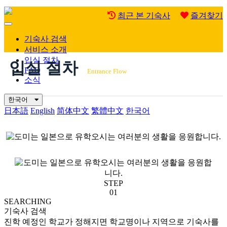
최근 본 기숙사
즐겨찾기
Mobile
Menu
기숙사 검색
서비스 소개
입실 절차
입실 절차
FAQ
Entrance Flow
소식
한국어
日本語
English
简体中文
繁體中文
한국어
STEP
01
SEARCHING
기숙사 검색
진학 예정인 학교가 정해지면 학교명이나 지역으로 기숙사를