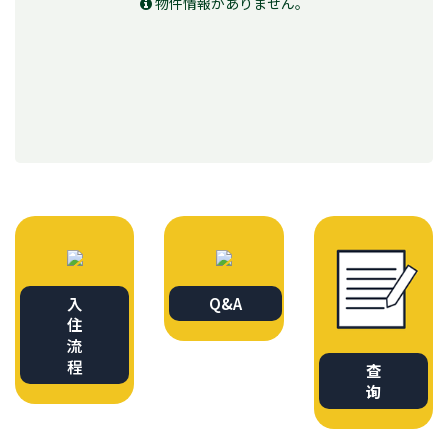
物件情報がありません。
入
Q&A
住
流
程
查
询