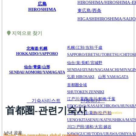
HIROSHIMA/HIROSHIMA-EK
広島
HIROSHIMA
東広島/西条
HIGASHIHIROSHIMA/SAIJO
지역으로 찾기
札幌/江別/当別/千歳
北海道/札幌
HOKKAIDO/SAPPORO
SAPPORO/EBETSU/TOBETSU/CHITOS
仙台/泉/長町/宮城野
仙台/青森/山形
SENDAI/IZUMI/NAGAMACHI/MIYAGI
SENDAI/AOMORI/YAMAGATA
弘前
HIROSAKI
、
山形
YAMAGATA
首都圏全域
SHUTOKEN ZENNIKI
江戸川/葛西/市川/船橋/千葉
기숙사리스트
신청하기
EDOGAWA/KASAI/ICHIKAWA/HUNABA
首都圏-관련기숙사
Related Properties
上野/北千住/葛飾/松戸/柏
UENO/KITASENJU/KATSUSHIKA/MAT
川口/戸田/浦和/大宮/越谷
남녀 공용
KAWAGUCHI/TODA/URAWA/OMIYA/K
Dormy Shin-tsunashima global residence