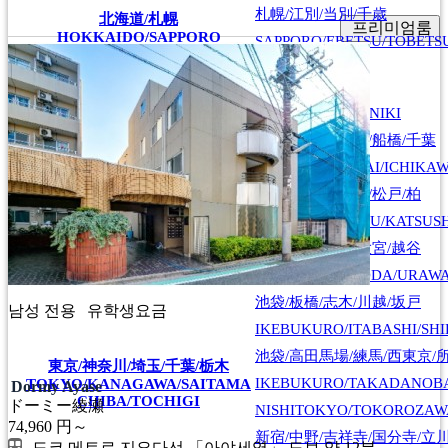
札幌/江別/当別/千歳
北海道/札幌
프리미엄룸
HOKKAIDO/SAPPORO
SAPPORO/EBETSU/TOBETS
首都圏全域
SHUTOKEN ZENNIKI
江戸川/葛西/市川/船橋/千葉
EDOGAWA/KASAI/ICHIKAW
上野/北千住/葛飾/松戸/柏
UENO/KITASENJU/KATSUS
川口/戸田/浦和/大宮/越谷
KAWAGUCHI/TODA/URAWA
池袋/板橋/志木/川越/坂戸
남성 전용
유학생요금
IKEBUKURO/ITABASHI/SH
池袋/高田馬場/練馬/西東京/
東京/神奈川/埼玉/千葉/栃木
IKEBUKURO/TAKADANOB
TOKYO/KANAGAWA/SAITAMA
Dormy Ayase
CHIBA/TOCHIGI
ドーミー綾瀬
NISHITOKYO/TOKOROZAW
74,960
円～
新宿/中野/吉祥寺/国分寺/立
도쿄 메트로 지요다선 「아야세역」 도보 약 12분