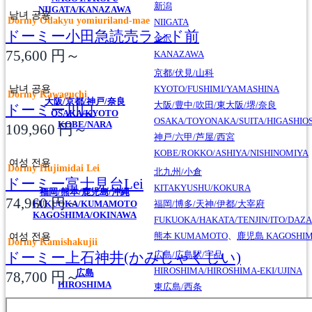
新潟
NIIGATA/KANAZAWA
남녀 공용
Dormy Odakyu yomiuriland-mae
NIIGATA
ドーミー小田急読売ランド前
金沢
75,600
円～
KANAZAWA
京都/伏見/山科
남녀 공용
KYOTO/FUSHIMI/YAMASHINA
Dormy Kawaguchi
大阪/京都/神戸/奈良
大阪/豊中/吹田/東大阪/堺/奈良
ドーミー川口
OSAKA/KYOTO
OSAKA/TOYONAKA/SUITA/HIGASHIO
KOBE/NARA
109,960
円～
神戸/六甲/芦屋/西宮
KOBE/ROKKO/ASHIYA/NISHINOMIYA
여성 전용
Dormy Hujimidai Lei
北九州/小倉
ドーミー富士見台Lei
KITAKYUSHU/KOKURA
福岡/熊本/鹿児島/沖縄
74,960
円～
FUKUOKA/KUMAMOTO
福岡/博多/天神/伊都/大宰府
KAGOSHIMA/OKINAWA
FUKUOKA/HAKATA/TENJIN/ITO/DAZA
여성 전용
熊本
KUMAMOTO
、
鹿児島
KAGOSHI
Dormy Kamishakujii
ドーミー上石神井(かみしゃくじい)
広島/広島駅/宇品
HIROSHIMA/HIROSHIMA-EKI/UJINA
広島
78,700
円～
HIROSHIMA
東広島/西条
HIGASHIHIROSHIMA/SAIJO