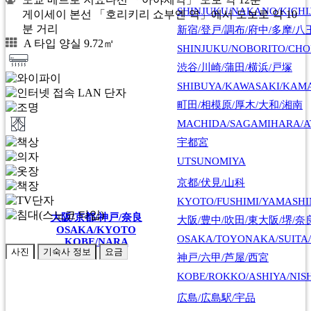
SHINJUKU/NAKANO/KICHI
게이세이 본선 「호리키리 쇼부엔 역」에서 도보로 약 10
분 거리
新宿/登戸/調布/府中/多摩/八
A 타입 양실 9.72㎡
SHINJUKU/NOBORITO/CHO
渋谷/川崎/蒲田/横浜/戸塚
SHIBUYA/KAWASAKI/KAM
町田/相模原/厚木/大和/湘南
MACHIDA/SAGAMIHARA/A
宇都宮
UTSUNOMIYA
京都/伏見/山科
KYOTO/FUSHIMI/YAMASH
大阪/京都/神戸/奈良
大阪/豊中/吹田/東大阪/堺/奈
OSAKA/KYOTO
OSAKA/TOYONAKA/SUITA/
KOBE/NARA
사진
기숙사 정보
요금
神戸/六甲/芦屋/西宮
KOBE/ROKKO/ASHIYA/NIS
広島/広島駅/宇品