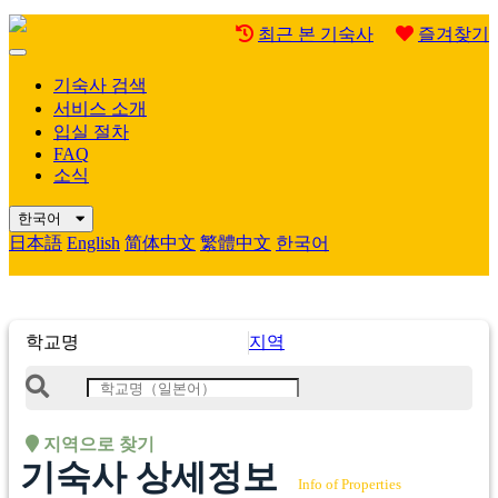
최근 본 기숙사
즐겨찾기
Mobile
Menu
기숙사 검색
서비스 소개
입실 절차
FAQ
소식
한국어
日本語
English
简体中文
繁體中文
한국어
학교명
지역
지역으로 찾기
기숙사 상세정보
Info of Properties