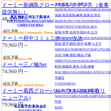
ドーミー新綱島グローバルレジデンス（食事
池袋/板橋/志木/川越/坂戸
IKEBUKURO/ITABASHI/SHIKI/KAWA
提供無し）
池袋/高田馬場/練馬/西東京/所沢
東京/神奈川/埼玉/千葉/栃木
48,500
円～
TOKYO/KANAGAWA/SAITAMA
IKEBUKURO/TAKADANOBABA/NERI
CHIBA/TOCHIGI
NISHITOKYO/TOKOROZAWA
남녀 공용
Dormy Fuchu Community House
新宿/中野/吉祥寺/国分寺/立川
ドーミー府中コミュニティハウス
SHINJUKU/NAKANO/KICHIJOJI/KOKU
新宿/登戸/調布/府中/多摩/八王子
79,960
円～
SHINJUKU/NOBORITO/CHOFU/FUCHU
渋谷/川崎/蒲田/横浜/戸塚
남성 전용
Dormy Minowa Net
SHIBUYA/KAWASAKI/KAMATA/YOK
ドーミー三ノ輪Net
町田/相模原/厚木/大和/湘南
74,960
円～
MACHIDA/SAGAMIHARA/ATSUGI/YA
宇都宮
남성 전용
UTSUNOMIYA
Dormy Kasai Global House
ドーミー葛西グローバルハウス(2023年春リ
名古屋/千種/東山/日進/長久手
NAGOYA/CHIKUSA/HIGASHIYAMA/NI
ニューアル)
甲府
79,960
円～
名古屋/甲府/新潟/金沢
KOFU
NAGOYA/KOFU