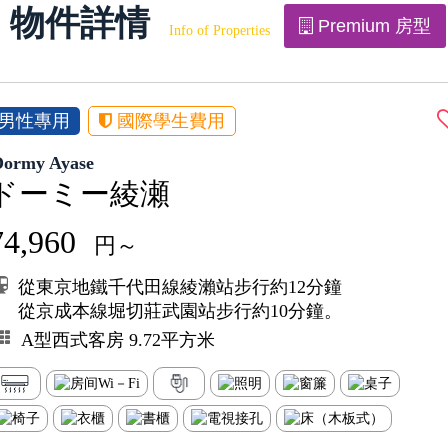
物件詳情
Premium 房型
Info of Properties
男性專用
國際學生費用
Dormy Ayase
ドーミー綾瀬
74,960
円～
從東京地鐵千代田線綾瀨站步行約12分鐘
從京成本線堀切莊武園站步行約10分鐘。
A型西式客房 9.72平方米