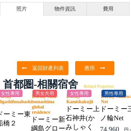
照片
物件資訊
費用
返回財產列表
應用
首都圏-相關宿舍
Related Properties
女性專用
男女共用
女性專用
男性專用
Dormy
Dormy Shin-
Dormy
Dormy Minow
igashifunabashi
tsunashima
Kamishakujii
Net
2
global
ドーミー上
ドーミー
residence
ドーミー東
石神井(か
ノ輪Net
ドーミー新
船橋２
みしゃく
綱島グロー
74,960
円