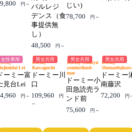
9,800
円～
じい)
バルレジ
デンス（食
78,700
円～
事提供無
し）
48,500
円～
女性專用
男女共用
男女共用
男女共用
Dormy
Dormy
Dormy Odakyu
Dormy
ujimidai Lei
Kawaguchi
yomiuriland-
Shonanfujis
mae
ドーミー富
ドーミー川
ドーミー
ドーミー小
士見台Lei
口
南藤沢
田急読売ラ
4,960
109,960
72,200
円～
円
円
ンド前
～
75,600
円～