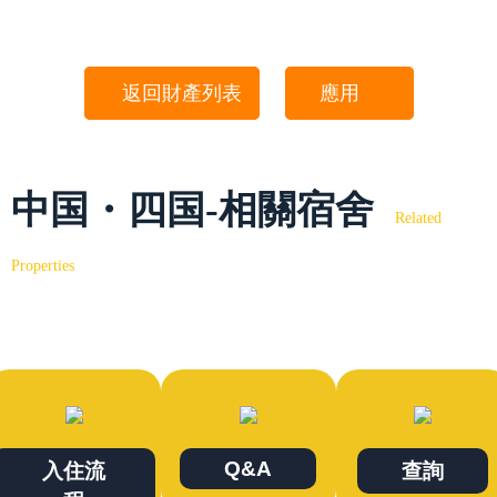
返回財產列表
應用
中国・四国-相關宿舍
Related
Properties
Q&A
入住流
查詢