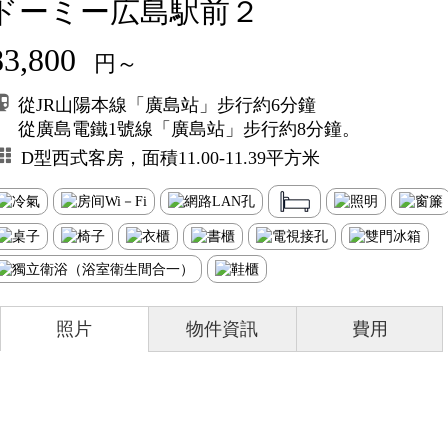
ドーミー広島駅前２
83,800
円～
從JR山陽本線「廣島站」步行約6分鐘
從廣島電鐵1號線「廣島站」步行約8分鐘。
D型西式客房，面積11.00-11.39平方米
照片
物件資訊
費用