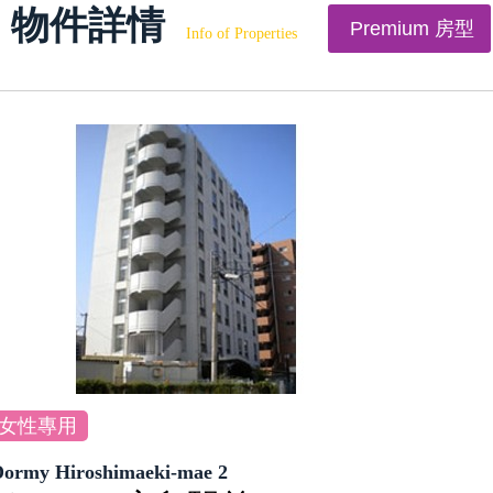
物件詳情
Premium 房型
Info of Properties
女性專用
Dormy Hiroshimaeki-mae 2