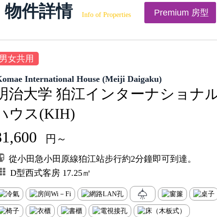
物件詳情
Premium 房型
Info of Properties
男女共用
omae International House (Meiji Daigaku)
明治大学 狛江インターナショナ
ハウス(KIH)
81,600
円～
從小田急小田原線狛江站步行約2分鐘即可到達。
D型西式客房 17.25㎡