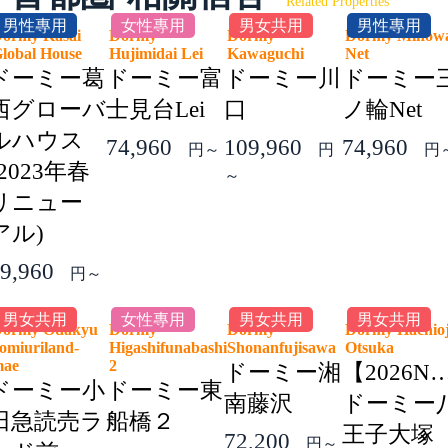
Related Properties
男性專用
女性專用
男女共用
男性專用
ormy Kasai
Dormy
Dormy
Dormy Minow
lobal House
Hujimidai Lei
Kawaguchi
Net
ドーミー葛
ドーミー富
ドーミー川
ドーミー
西グローバ
士見台Lei
口
ノ輪Net
ルハウス
74,960
109,960
74,960
円～
円
円
(2023年春
～
リニュー
アル)
9,960
円～
男女共用
女性專用
男女共用
男女共用
ormy Odakyu
Dormy
Dormy
Dormy Hachioj
omiuriland-
Higashifunabashi
Shonanfujisawa
Otsuka
mae
2
ドーミー湘
【2026N
ドーミー小
ドーミー東
南藤沢
ドーミー
田急読売ラ
船橋２
王子大塚
72,200
円～