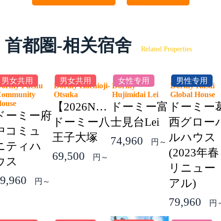
首都圏-相关宿舍
Related Properties
男女共用
男女共用
女性专用
男性专用
ormy Fuchu
Dormy Hachioji-
Dormy
Dormy Kasai
ommunity
Otsuka
Hujimidai Lei
Global Hous
House
【2026NEW】
ドーミー富
ドーミー
ドーミー府
ドーミー八
士見台Lei
西グロー
中コミュ
王子大塚
ルハウス
74,960
円～
ニティハ
(2023年春
69,500
円～
ウス
リニュー
9,960
円～
アル)
79,960
円