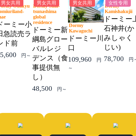
男女共用
男女共用
男女共用
女性专用
ormy Odakyu
Dormy Shin-
Dormy
omiuriland-
tsunashima
Kamishakuji
mae
global
ドーミー
residence
ドーミー小
Dormy
石神井(か
ドーミー新
Kawaguchi
田急読売ラ
みしゃく
ドーミー川
綱島グロー
ンド前
じい)
口
バルレジ
5,600
円～
デンス（食
78,700
109,960
円
円
事提供無
～
し）
48,500
円～