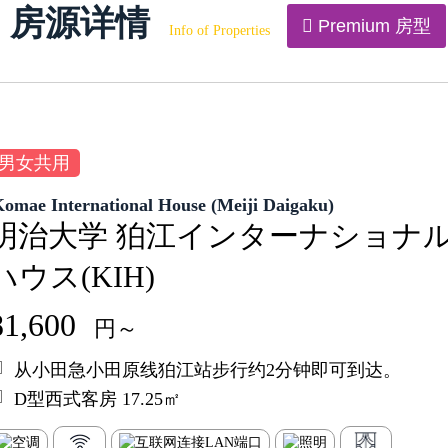
房源详情
Premium 房型
Info of Properties
男女共用
omae International House (Meiji Daigaku)
明治大学 狛江インターナショナ
ハウス(KIH)
81,600
円～
从小田急小田原线狛江站步行约2分钟即可到达。
D型西式客房 17.25㎡