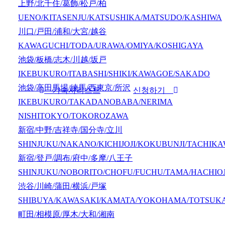
上野/北千住/葛飾/松戸/柏
UENO/KITASENJU/KATSUSHIKA/MATSUDO/KASHIWA
川口/戸田/浦和/大宮/越谷
KAWAGUCHI/TODA/URAWA/OMIYA/KOSHIGAYA
池袋/板橋/志木/川越/坂戸
IKEBUKURO/ITABASHI/SHIKI/KAWAGOE/SAKADO
池袋/高田馬場/練馬/西東京/所沢
기숙사리스트
신청하기
IKEBUKURO/TAKADANOBABA/NERIMA
NISHITOKYO/TOKOROZAWA
新宿/中野/吉祥寺/国分寺/立川
SHINJUKU/NAKANO/KICHIJOJI/KOKUBUNJI/TACHIK
新宿/登戸/調布/府中/多摩/八王子
SHINJUKU/NOBORITO/CHOFU/FUCHU/TAMA/HACHIOJ
渋谷/川崎/蒲田/横浜/戸塚
SHIBUYA/KAWASAKI/KAMATA/YOKOHAMA/TOTSUK
町田/相模原/厚木/大和/湘南