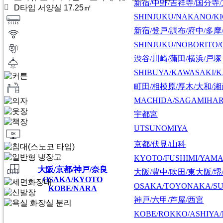
新宿/中野/吉祥寺/国分寺
D타입 서양실 17.25㎡
SHINJUKU/NAKANO/KI
新宿/登戸/調布/府中/多摩
SHINJUKU/NOBORITO/
渋谷/川崎/蒲田/横浜/戸塚
SHIBUYA/KAWASAKI/
町田/相模原/厚木/大和/
MACHIDA/SAGAMIHAR
宇都宮
UTSUNOMIYA
京都/伏見/山科
KYOTO/FUSHIMI/YAM
大阪/京都/神戸/奈良
大阪/豊中/吹田/東大阪/堺
OSAKA/KYOTO
OSAKA/TOYONAKA/SU
KOBE/NARA
神戸/六甲/芦屋/西宮
KOBE/ROKKO/ASHIYA/