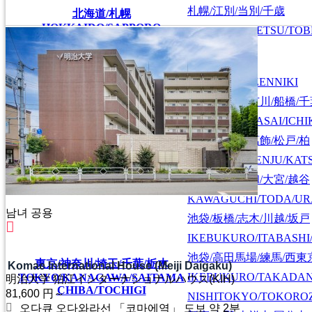
札幌/江別/当別/千歳
北海道/札幌
HOKKAIDO/SAPPORO
SAPPORO/EBETSU/TOB
首都圏全域
SHUTOKEN ZENNIKI
江戸川/葛西/市川/船橋/
EDOGAWA/KASAI/ICHI
上野/北千住/葛飾/松戸/柏
UENO/KITASENJU/KAT
川口/戸田/浦和/大宮/越谷
KAWAGUCHI/TODA/UR
남녀 공용
池袋/板橋/志木/川越/坂戸
IKEBUKURO/ITABASHI
池袋/高田馬場/練馬/西東
東京/神奈川/埼玉/千葉/栃木
Komae International House (Meiji Daigaku)
IKEBUKURO/TAKADA
TOKYO/KANAGAWA/SAITAMA
明治大学 狛江インターナショナルハウス(KIH)
CHIBA/TOCHIGI
81,600
円～
NISHITOKYO/TOKORO
오다큐 오다와라선 「코마에역」 도보 약 2분