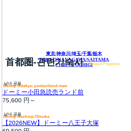
東京/神奈川/埼玉/千葉/栃木
首都圏-관련기숙사
TOKYO/KANAGAWA/SAITAMA
Related Properties
CHIBA/TOCHIGI
남녀 공용
Dormy Odakyu yomiuriland-mae
ドーミー小田急読売ランド前
75,600
円～
남녀 공용
Dormy Hachioji-Otsuka
【2026NEW】ドーミー八王子大塚
69,500
円～