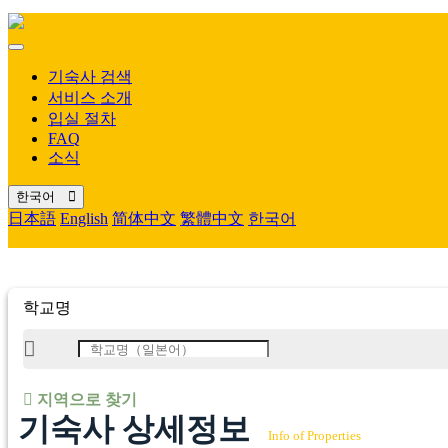
Mobile
Menu
기숙사 검색
서비스 소개
입실 절차
FAQ
소식
한국어
日本語
English
简体中文
繁體中文
한국어
학교명
지역으로 찾기
기숙사 상세정보
Info of Properties