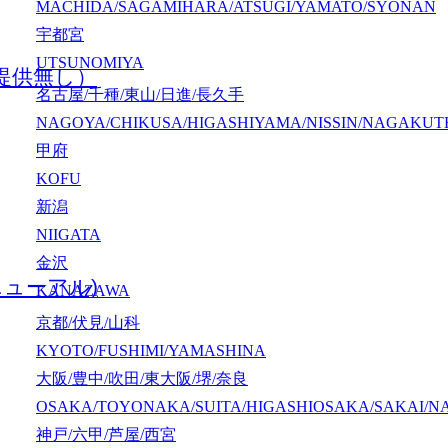
MACHIDA/SAGAMIHARA/ATSUGI/YAMATO/SYONAN
宇都宮
UTSUNOMIYA
提供無し）
名古屋/千種/東山/日進/長久手
NAGOYA/CHIKUSA/HIGASHIYAMA/NISSIN/NAGAKUT
甲府
KOFU
新潟
NIIGATA
金沢
ニューアル)
KANAZAWA
京都/伏見/山科
KYOTO/FUSHIMI/YAMASHINA
大阪/豊中/吹田/東大阪/堺/奈良
OSAKA/TOYONAKA/SUITA/HIGASHIOSAKA/SAKAI/N
神戸/六甲/芦屋/西宮