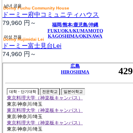
남녀 공용
Dormy Fuchu Community House
ドーミー府中コミュニティハウス
79,960
円～
福岡/熊本/鹿児島/沖縄
FUKUOKA/KUMAMOTO
KAGOSHIMA/OKINAWA
여성 전용
Dormy Hujimidai Lei
ドーミー富士見台Lei
74,960
円～
広島
HIROSHIMA
대학・단기대학
전문학교
일본어학교
東京料理大学（神楽板キャンパス）
東京/神奈川/埼玉
東京料理大学（神楽板キャンパス）
東京/神奈川/埼玉
東京料理大学（神楽板キャンパス）
東京/神奈川/埼玉