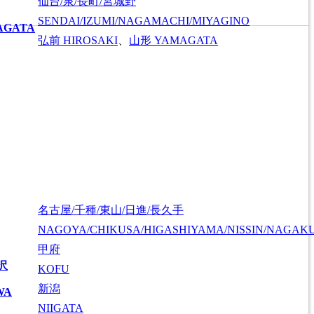
仙台/泉/長町/宮城野
SENDAI/IZUMI/NAGAMACHI/MIYAGINO
AGATA
弘前
HIROSAKI
、
山形
YAMAGATA
名古屋/千種/東山/日進/長久手
NAGOYA/CHIKUSA/HIGASHIYAMA/NISSIN/NAGAK
甲府
沢
KOFU
新潟
WA
NIIGATA