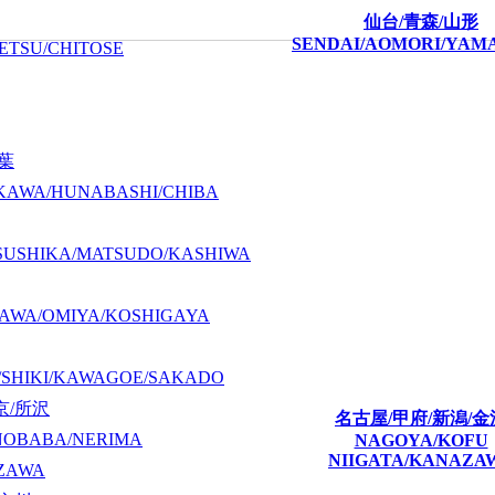
仙台/青森/山形
SENDAI/AOMORI/YAM
ETSU/CHITOSE
千葉
KAWA/HUNABASHI/CHIBA
SUSHIKA/MATSUDO/KASHIWA
AWA/OMIYA/KOSHIGAYA
/SHIKI/KAWAGOE/SAKADO
京/所沢
名古屋/甲府/新潟/金
NOBABA/NERIMA
NAGOYA/KOFU
NIIGATA/KANAZA
ZAWA