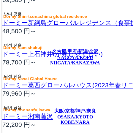
남녀 공용
Dormy Shin-tsunashima global residence
ドーミー新綱島グローバルレジデンス（食事
48,500
円～
여성 전용
Dormy Kamishakujii
名古屋/甲府/新潟/金沢
ドーミー上石神井(かみしゃくじい)
NAGOYA/KOFU
78,700
円～
NIIGATA/KANAZAWA
남성 전용
Dormy Kasai Global House
ドーミー葛西グローバルハウス(2023年春リ
79,960
円～
남녀 공용
Dormy Shonanfujisawa
大阪/京都/神戸/奈良
ドーミー湘南藤沢
OSAKA/KYOTO
KOBE/NARA
72,200
円～