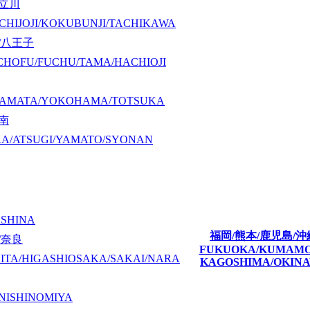
/立川
CHIJOJI/KOKUBUNJI/TACHIKAWA
/八王子
CHOFU/FUCHU/TAMA/HACHIOJI
KAMATA/YOKOHAMA/TOTSUKA
湘南
A/ATSUGI/YAMATO/SYONAN
ASHINA
福岡/熊本/鹿児島/沖
/奈良
FUKUOKA/KUMAM
ITA/HIGASHIOSAKA/SAKAI/NARA
KAGOSHIMA/OKIN
NISHINOMIYA