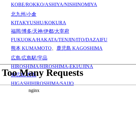
KOBE/ROKKO/ASHIYA/NISHINOMIYA
北九州/小倉
KITAKYUSHU/KOKURA
福岡/博多/天神/伊都/大宰府
FUKUOKA/HAKATA/TENJIN/ITO/DAZAIFU
熊本
KUMAMOTO
、
鹿児島
KAGOSHIMA
広島/広島駅/宇品
HIROSHIMA/HIROSHIMA-EKI/UJINA
東広島/西条
HIGASHIHIROSHIMA/SAIJO