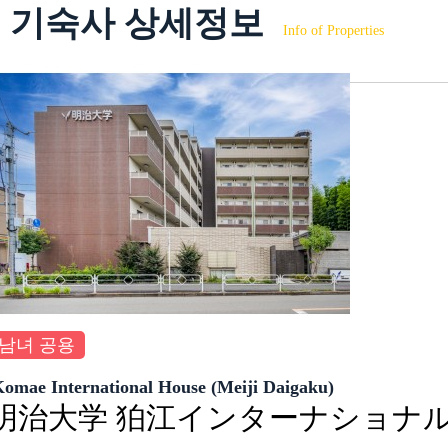
기숙사 상세정보
Info of Properties
남녀 공용
omae International House (Meiji Daigaku)
明治大学 狛江インターナショナルハ