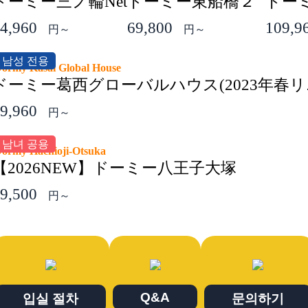
ドーミー三ノ輪Net
ドーミー東船橋２
ドー
4,960
69,800
109,9
円～
円～
남성 전용
ormy Kasai Global House
ドーミー葛西グローバルハウス(2023年春リ
9,960
円～
남녀 공용
ormy Hachioji-Otsuka
【2026NEW】ドーミー八王子大塚
9,500
円～
Q&A
입실 절차
문의하기