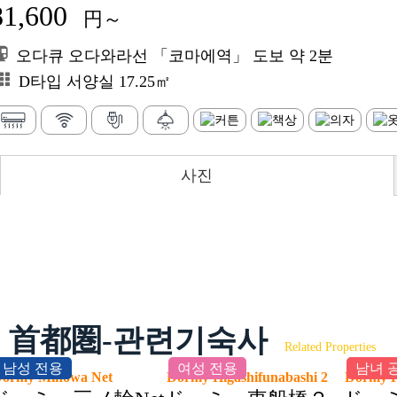
81,600
円～
오다큐 오다와라선 「코마에역」 도보 약 2분
D타입 서양실 17.25㎡
사진
首都圏-관련기숙사
Related Properties
남성 전용
여성 전용
남녀 
Dormy Minowa Net
Dormy Higashifunabashi 2
Dormy 