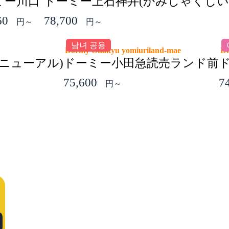
ミー川口
ドーミー上石神井(かみしゃくじい
60
78,700
円～
円～
남녀 공용
Dormy Odakyu yomiuriland-mae
D
ニューアル)
ドーミー小田急読売ランド前
ド
75,600
7
円～