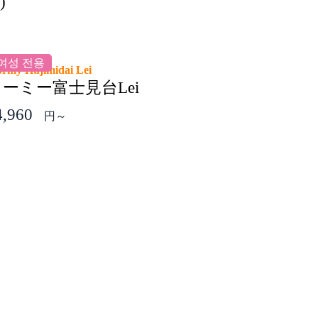
)
여성 전용
ormy Hujimidai Lei
ーミー富士見台Lei
4,960
円～