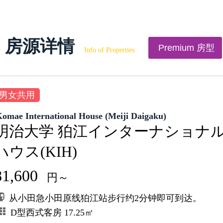
房源详情
Premium 房型
Info of Properties
男女共用
omae International House (Meiji Daigaku)
明治大学 狛江インターナショナ
ハウス(KIH)
81,600
円～
从小田急小田原线狛江站步行约2分钟即可到达。
D型西式客房 17.25㎡