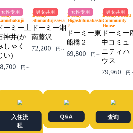
女性专用
男女共用
女性专用
男女共用
Dormy
Dormy
Dormy
Dormy Fuchu
amishakujii
Shonanfujisawa
Higashifunabashi
Community
2
House
ドーミー上
ドーミー湘
ドーミー東
ドーミー
石神井(か
南藤沢
船橋２
中コミュ
みしゃく
72,200
円～
ニティハ
69,800
じい)
円～
ウス
8,700
円～
79,960
円
Q&A
入住流
查询
程