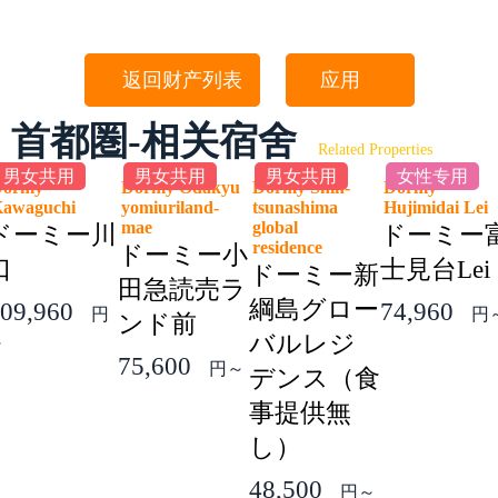
返回财产列表
应用
首都圏-相关宿舍
Related Properties
男女共用
男女共用
男女共用
女性专用
Dormy
Dormy Odakyu
Dormy Shin-
Dormy
Kawaguchi
yomiuriland-
tsunashima
Hujimidai Le
mae
global
ドーミー川
ドーミー
residence
ドーミー小
口
士見台Lei
ドーミー新
田急読売ラ
綱島グロー
09,960
74,960
円
円
ンド前
バルレジ
～
75,600
円～
デンス（食
事提供無
し）
48,500
円～