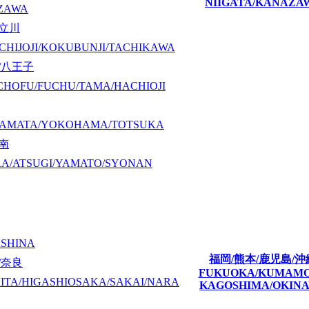
NIIGATA/KANAZA
ZAWA
/立川
CHIJOJI/KOKUBUNJI/TACHIKAWA
/八王子
CHOFU/FUCHU/TAMA/HACHIOJI
KAMATA/YOKOHAMA/TOTSUKA
湘南
A/ATSUGI/YAMATO/SYONAN
ASHINA
福岡/熊本/鹿児島/沖
/奈良
FUKUOKA/KUMAM
ITA/HIGASHIOSAKA/SAKAI/NARA
KAGOSHIMA/OKIN