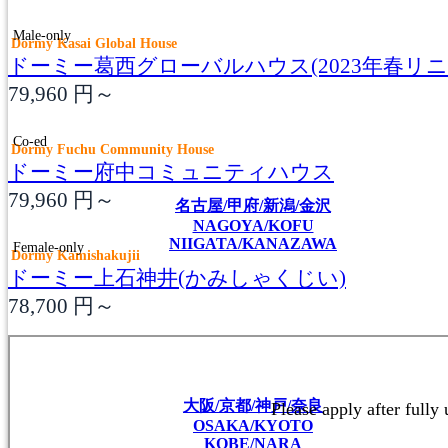
Male-only
Dormy Kasai Global House
ドーミー葛西グローバルハウス(2023年春リニ
79,960
円～
Co-ed
Dormy Fuchu Community House
ドーミー府中コミュニティハウス
79,960
円～
名古屋/甲府/新潟/金沢
NAGOYA/KOFU
NIIGATA/KANAZAWA
Female-only
Dormy Kamishakujii
ドーミー上石神井(かみしゃくじい)
78,700
円～
大阪/京都/神戸/奈良
OSAKA/KYOTO
KOBE/NARA