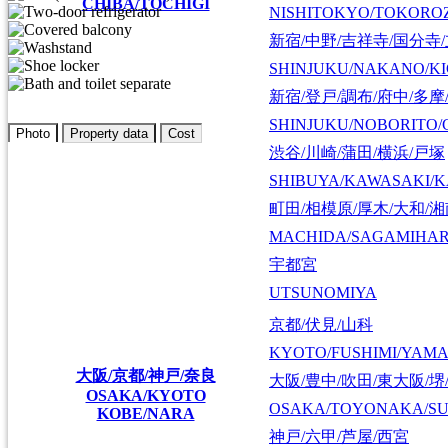
CHIBA/TOCHIGI
NISHITOKYO/TOKORO
新宿/中野/吉祥寺/国分寺
SHINJUKU/NAKANO/KI
新宿/登戸/調布/府中/多摩
SHINJUKU/NOBORITO/
Photo
Property data
Cost
渋谷/川崎/蒲田/横浜/戸塚
SHIBUYA/KAWASAKI/
町田/相模原/厚木/大和/
MACHIDA/SAGAMIHAR
宇都宮
UTSUNOMIYA
京都/伏見/山科
KYOTO/FUSHIMI/YAM
大阪/京都/神戸/奈良
大阪/豊中/吹田/東大阪/堺
OSAKA/KYOTO
OSAKA/TOYONAKA/SU
KOBE/NARA
神戸/六甲/芦屋/西宮