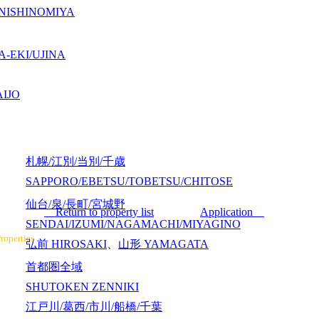
NISHINOMIYA
-EKI/UJINA
IJO
札幌/江別/当別/千歳
SAPPORO/EBETSU/TOBETSU/CHITOSE
仙台/泉/長町/宮城野
Return to property list
Application
SENDAI/IZUMI/NAGAMACHI/MIYAGINO
roperties
弘前
HIROSAKI
、
山形
YAMAGATA
首都圏全域
SHUTOKEN ZENNIKI
江戸川/葛西/市川/船橋/千葉