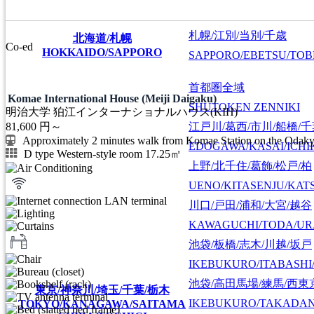
札幌/江別/当別/千歳
北海道/札幌
Co-ed
HOKKAIDO/SAPPORO
SAPPORO/EBETSU/TOB
首都圏全域
Komae International House (Meiji Daigaku)
SHUTOKEN ZENNIKI
明治大学 狛江インターナショナルハウス(KIH)
江戸川/葛西/市川/船橋/
81,600
円～
Approximately 2 minutes walk from Komae Station on the Odak
EDOGAWA/KASAI/ICHI
D type Western-style room 17.25㎡
上野/北千住/葛飾/松戸/柏
UENO/KITASENJU/KAT
川口/戸田/浦和/大宮/越谷
KAWAGUCHI/TODA/UR
池袋/板橋/志木/川越/坂戸
IKEBUKURO/ITABASHI
池袋/高田馬場/練馬/西東
東京/神奈川/埼玉/千葉/栃木
IKEBUKURO/TAKADA
TOKYO/KANAGAWA/SAITAMA