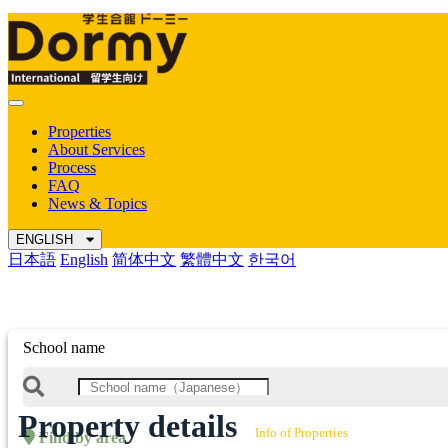
Mobile
Menu
Properties
About Services
Process
FAQ
News & Topics
ENGLISH
日本語
English
简体中文
繁體中文
한국어
School name
Property details
Info of Properties
Find by area