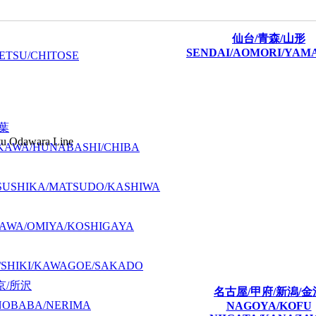
仙台/青森/山形
SENDAI/AOMORI/YAM
ETSU/CHITOSE
千葉
yu Odawara Line
KAWA/HUNABASHI/CHIBA
SUSHIKA/MATSUDO/KASHIWA
AWA/OMIYA/KOSHIGAYA
/SHIKI/KAWAGOE/SAKADO
京/所沢
名古屋/甲府/新潟/金
NOBABA/NERIMA
NAGOYA/KOFU