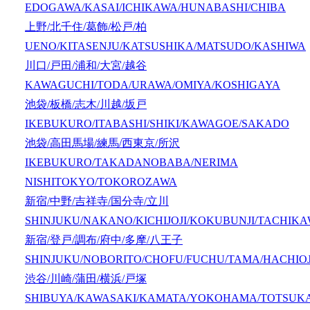
EDOGAWA/KASAI/ICHIKAWA/HUNABASHI/CHIBA
上野/北千住/葛飾/松戸/柏
UENO/KITASENJU/KATSUSHIKA/MATSUDO/KASHIWA
川口/戸田/浦和/大宮/越谷
KAWAGUCHI/TODA/URAWA/OMIYA/KOSHIGAYA
池袋/板橋/志木/川越/坂戸
IKEBUKURO/ITABASHI/SHIKI/KAWAGOE/SAKADO
池袋/高田馬場/練馬/西東京/所沢
IKEBUKURO/TAKADANOBABA/NERIMA
NISHITOKYO/TOKOROZAWA
新宿/中野/吉祥寺/国分寺/立川
SHINJUKU/NAKANO/KICHIJOJI/KOKUBUNJI/TACHIK
新宿/登戸/調布/府中/多摩/八王子
SHINJUKU/NOBORITO/CHOFU/FUCHU/TAMA/HACHIOJ
渋谷/川崎/蒲田/横浜/戸塚
SHIBUYA/KAWASAKI/KAMATA/YOKOHAMA/TOTSUK