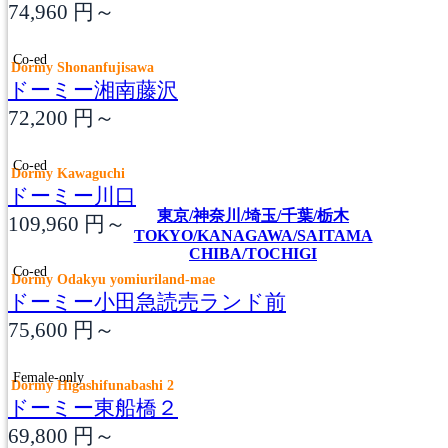
74,960
円～
Co-ed
Dormy Shonanfujisawa
ドーミー湘南藤沢
72,200
円～
Co-ed
Dormy Kawaguchi
ドーミー川口
東京/神奈川/埼玉/千葉/栃木
109,960
円～
TOKYO/KANAGAWA/SAITAMA
CHIBA/TOCHIGI
Co-ed
Dormy Odakyu yomiuriland-mae
ドーミー小田急読売ランド前
75,600
円～
Female-only
Dormy Higashifunabashi 2
ドーミー東船橋２
69,800
円～