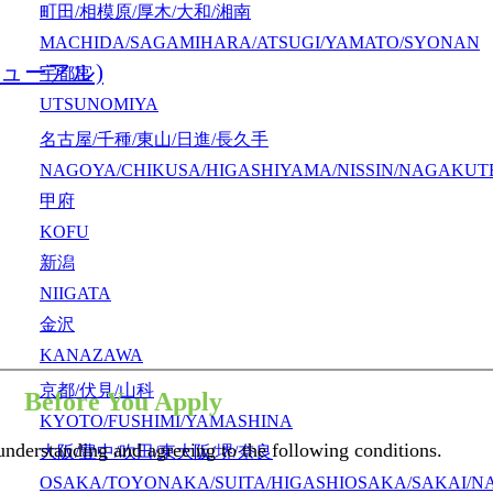
町田/相模原/厚木/大和/湘南
MACHIDA/SAGAMIHARA/ATSUGI/YAMATO/SYONAN
ューアル)
宇都宮
UTSUNOMIYA
名古屋/千種/東山/日進/長久手
NAGOYA/CHIKUSA/HIGASHIYAMA/NISSIN/NAGAKUT
甲府
KOFU
新潟
NIIGATA
金沢
KANAZAWA
京都/伏見/山科
KYOTO/FUSHIMI/YAMASHINA
大阪/豊中/吹田/東大阪/堺/奈良
OSAKA/TOYONAKA/SUITA/HIGASHIOSAKA/SAKAI/N