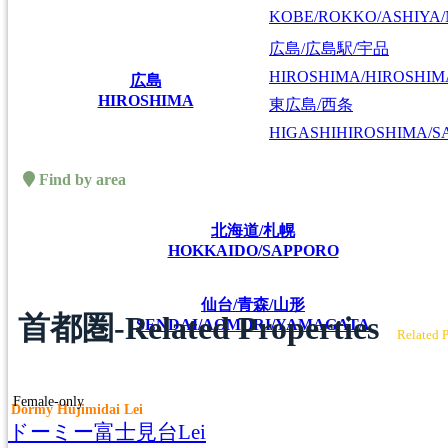
KOBE/ROKKO/ASHIYA/
広島/広島駅/宇品
HIROSHIMA/HIROSHIMA
広島
HIROSHIMA
東広島/西条
HIGASHIHIROSHIMA/SA
Find by area
北海道/札幌
HOKKAIDO/SAPPORO
仙台/青森/山形
首都圏-Related Properties
SENDAI/AOMORI/YAMAGATA
Related P
Female-only
Dormy Hujimidai Lei
ドーミー富士見台Lei