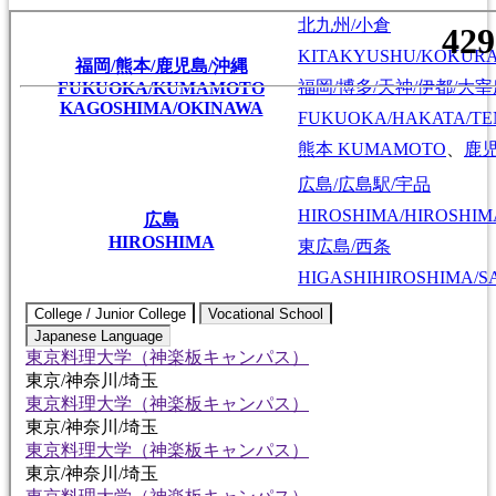
北九州/小倉
KITAKYUSHU/KOKUR
福岡/熊本/鹿児島/沖縄
福岡/博多/天神/伊都/大
FUKUOKA/KUMAMOTO
KAGOSHIMA/OKINAWA
FUKUOKA/HAKATA/TEN
熊本
KUMAMOTO
、
鹿
広島/広島駅/宇品
HIROSHIMA/HIROSHIMA
広島
HIROSHIMA
東広島/西条
HIGASHIHIROSHIMA/SA
College / Junior College
Vocational School
Japanese Language
東京料理大学（神楽板キャンパス）
東京/神奈川/埼玉
東京料理大学（神楽板キャンパス）
東京/神奈川/埼玉
東京料理大学（神楽板キャンパス）
東京/神奈川/埼玉