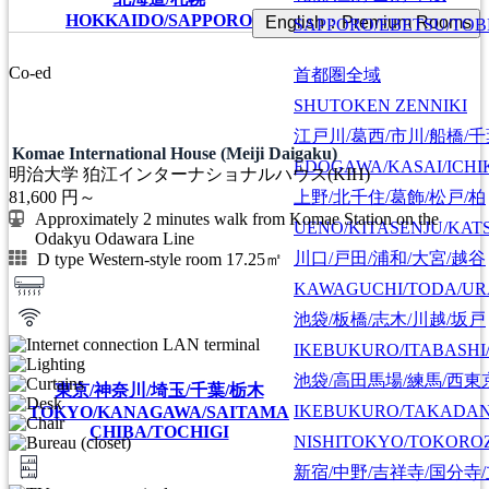
HOKKAIDO/SAPPORO
English：Premium Rooms
SAPPORO/EBETSU/TOB
Co-ed
首都圏全域
SHUTOKEN ZENNIKI
江戸川/葛西/市川/船橋/
Komae International House (Meiji Daigaku)
EDOGAWA/KASAI/ICHI
明治大学 狛江インターナショナルハウス(KIH)
上野/北千住/葛飾/松戸/柏
81,600
円～
Approximately 2 minutes walk from Komae Station on the
UENO/KITASENJU/KAT
Odakyu Odawara Line
川口/戸田/浦和/大宮/越谷
D type Western-style room 17.25㎡
KAWAGUCHI/TODA/UR
池袋/板橋/志木/川越/坂戸
IKEBUKURO/ITABASHI
池袋/高田馬場/練馬/西東
東京/神奈川/埼玉/千葉/栃木
IKEBUKURO/TAKADA
TOKYO/KANAGAWA/SAITAMA
CHIBA/TOCHIGI
NISHITOKYO/TOKORO
新宿/中野/吉祥寺/国分寺