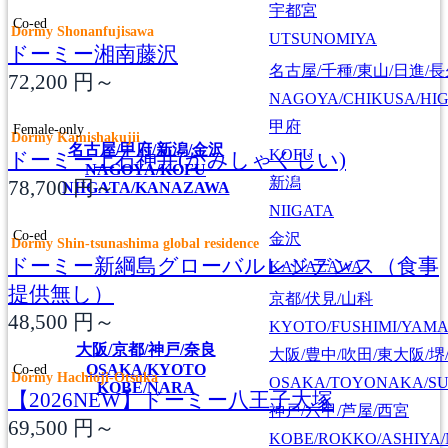
宇都宮
Co-ed
Dormy Shonanfujisawa
UTSUNOMIYA
ドーミー湘南藤沢
名古屋/千種/東山/日進/
72,200
円～
NAGOYA/CHIKUSA/HI
甲府
Female-only
Dormy Kamishakujii
名古屋/甲府/新潟/金沢
KOFU
ドーミー上石神井(かみしゃくじい)
NAGOYA/KOFU
新潟
78,700
円～
NIIGATA/KANAZAWA
NIIGATA
Co-ed
金沢
Dormy Shin-tsunashima global residence
ドーミー新綱島グローバルレジデンス（食事
KANAZAWA
提供無し）
京都/伏見/山科
48,500
円～
KYOTO/FUSHIMI/YAM
大阪/京都/神戸/奈良
大阪/豊中/吹田/東大阪/堺
Co-ed
OSAKA/KYOTO
Dormy Hachioji-Otsuka
OSAKA/TOYONAKA/SU
KOBE/NARA
【2026NEW】ドーミー八王子大塚
神戸/六甲/芦屋/西宮
69,500
円～
KOBE/ROKKO/ASHIYA/