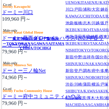
UENO/KITASENJU/KAT
Co-ed
Dormy Kawaguchi
川口/戸田/浦和/大宮/越谷
ドーミー川口
KAWAGUCHI/TODA/UR
109,960
円～
池袋/板橋/志木/川越/坂戸
IKEBUKURO/ITABASHI
Male-only
Dormy Kasai Global House
池袋/高田馬場/練馬/西東
ドーミー葛西グローバルハウス(2023年春リ
東京/神奈川/埼玉/千葉/栃木
IKEBUKURO/TAKADA
TOKYO/KANAGAWA/SAITAMA
ニューアル)
CHIBA/TOCHIGI
NISHITOKYO/TOKORO
79,960
円～
新宿/中野/吉祥寺/国分寺
Male-only
SHINJUKU/NAKANO/KI
Dormy Minowa Net
ドーミー三ノ輪Net
新宿/登戸/調布/府中/多摩
74,960
円～
SHINJUKU/NOBORITO/
渋谷/川崎/蒲田/横浜/戸塚
Co-ed
Dormy Fuchu Community House
SHIBUYA/KAWASAKI/
ドーミー府中コミュニティハウス
町田/相模原/厚木/大和/
79,960
円～
MACHIDA/SAGAMIHAR