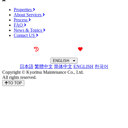
Properties
About Services
Process
FAQ
News & Topics
Contact US
Recently browsed
Liked
ENGLISH
日本語
繁體中文
简体中文
ENGLISH
한국어
Copyright © Kyoritsu Maintenance Co., Ltd.
All rights reserved.
TO TOP