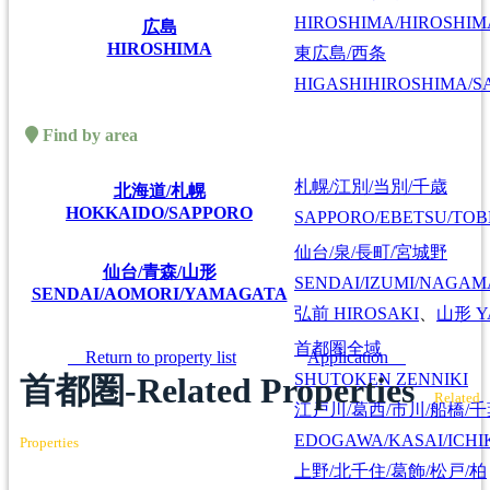
HIROSHIMA/HIROSHIMA
広島
HIROSHIMA
東広島/西条
HIGASHIHIROSHIMA/SA
Find by area
札幌/江別/当別/千歳
北海道/札幌
HOKKAIDO/SAPPORO
SAPPORO/EBETSU/TOB
仙台/泉/長町/宮城野
仙台/青森/山形
SENDAI/IZUMI/NAGAM
SENDAI/AOMORI/YAMAGATA
弘前
HIROSAKI
、
山形
Y
首都圏全域
Return to property list
Application
SHUTOKEN ZENNIKI
首都圏-Related Properties
Related
江戸川/葛西/市川/船橋/
EDOGAWA/KASAI/ICHI
Properties
上野/北千住/葛飾/松戸/柏