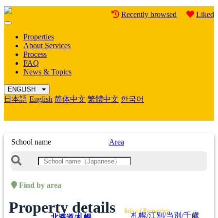
Recently browsed
Liked
Mobile
Menu
Properties
About Services
Process
FAQ
News & Topics
ENGLISH
日本語
English
简体中文
繁體中文
한국어
School name
Area
Find by area
Property details
Info of Properties
札幌/江別/当別/千歳
北海道/札幌