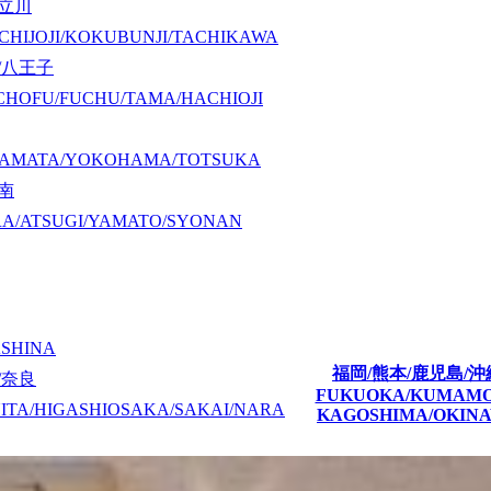
/立川
CHIJOJI/KOKUBUNJI/TACHIKAWA
/八王子
CHOFU/FUCHU/TAMA/HACHIOJI
KAMATA/YOKOHAMA/TOTSUKA
湘南
A/ATSUGI/YAMATO/SYONAN
ASHINA
福岡/熊本/鹿児島/沖
/奈良
FUKUOKA/KUMAM
ITA/HIGASHIOSAKA/SAKAI/NARA
KAGOSHIMA/OKIN
NISHINOMIYA