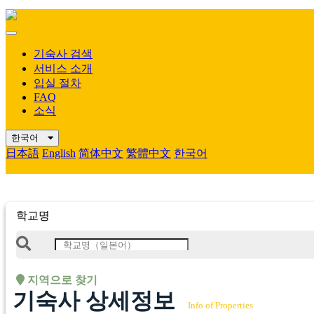
Mobile
Menu
기숙사 검색
서비스 소개
입실 절차
FAQ
소식
한국어
日本語
English
简体中文
繁體中文
한국어
학교명
지역으로 찾기
기숙사 상세정보
Info of Properties