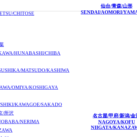
仙台/青森/山形
SENDAI/AOMORI/YAM
ETSU/CHITOSE
千葉
KAWA/HUNABASHI/CHIBA
SUSHIKA/MATSUDO/KASHIWA
AWA/OMIYA/KOSHIGAYA
/SHIKI/KAWAGOE/SAKADO
京/所沢
名古屋/甲府/新潟/金
NOBABA/NERIMA
NAGOYA/KOFU
NIIGATA/KANAZA
ZAWA