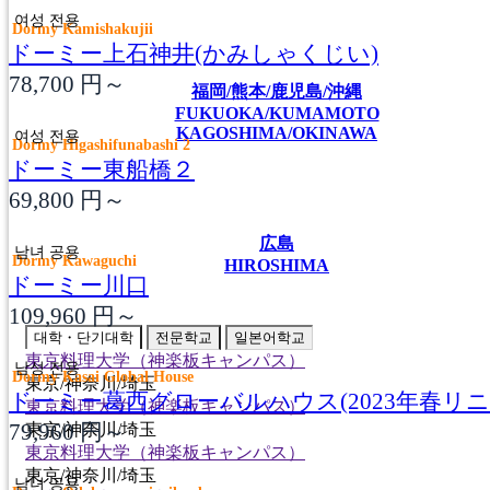
여성 전용
Dormy Kamishakujii
ドーミー上石神井(かみしゃくじい)
78,700
円～
福岡/熊本/鹿児島/沖縄
FUKUOKA/KUMAMOTO
KAGOSHIMA/OKINAWA
여성 전용
Dormy Higashifunabashi 2
ドーミー東船橋２
69,800
円～
広島
남녀 공용
Dormy Kawaguchi
HIROSHIMA
ドーミー川口
109,960
円～
대학・단기대학
전문학교
일본어학교
東京料理大学（神楽板キャンパス）
남성 전용
Dormy Kasai Global House
東京/神奈川/埼玉
ドーミー葛西グローバルハウス(2023年春リニ
東京料理大学（神楽板キャンパス）
79,960
円～
東京/神奈川/埼玉
東京料理大学（神楽板キャンパス）
東京/神奈川/埼玉
남녀 공용