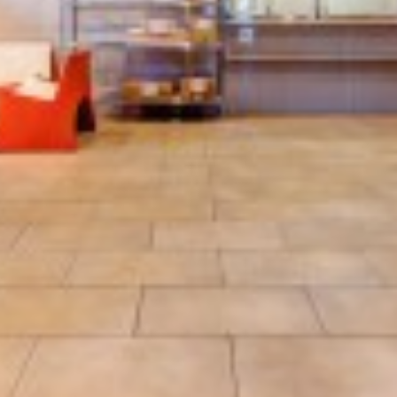
上野/北千住/葛飾/松戸/柏
UENO/KITASENJU/KATSUSHIKA/MATSUDO/KASHIWA
川口/戸田/浦和/大宮/越谷
KAWAGUCHI/TODA/URAWA/OMIYA/KOSHIGAYA
池袋/板橋/志木/川越/坂戸
IKEBUKURO/ITABASHI/SHIKI/KAWAGOE/SAKADO
池袋/高田馬場/練馬/西東京/所沢
IKEBUKURO/TAKADANOBABA/NERIMA
NISHITOKYO/TOKOROZAWA
新宿/中野/吉祥寺/国分寺/立川
SHINJUKU/NAKANO/KICHIJOJI/KOKUBUNJI/TACHIK
新宿/登戸/調布/府中/多摩/八王子
SHINJUKU/NOBORITO/CHOFU/FUCHU/TAMA/HACHIOJ
渋谷/川崎/蒲田/横浜/戸塚
SHIBUYA/KAWASAKI/KAMATA/YOKOHAMA/TOTSUK
町田/相模原/厚木/大和/湘南