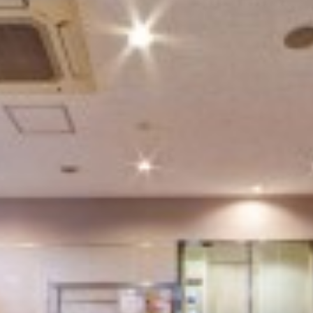
-EKI/UJINA
IJO
札幌/江別/当別/千歳
SAPPORO/EBETSU/TOBETSU/CHITOSE
仙台/泉/長町/宮城野
SENDAI/IZUMI/NAGAMACHI/MIYAGINO
弘前
HIROSAKI
、
山形
YAMAGATA
首都圏全域
SHUTOKEN ZENNIKI
江戸川/葛西/市川/船橋/千葉
EDOGAWA/KASAI/ICHIKAWA/HUNABASHI/CHIBA