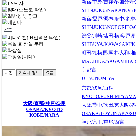
新宿/中野/吉祥寺/国分寺
SHINJUKU/NAKANO/KI
新宿/登戸/調布/府中/多摩
SHINJUKU/NOBORITO/
渋谷/川崎/蒲田/横浜/戸塚
SHIBUYA/KAWASAKI/
町田/相模原/厚木/大和/
MACHIDA/SAGAMIHAR
宇都宮
사진
기숙사 정보
요금
UTSUNOMIYA
京都/伏見/山科
KYOTO/FUSHIMI/YAM
大阪/京都/神戸/奈良
大阪/豊中/吹田/東大阪/堺
OSAKA/KYOTO
OSAKA/TOYONAKA/SU
KOBE/NARA
神戸/六甲/芦屋/西宮
KOBE/ROKKO/ASHIYA/