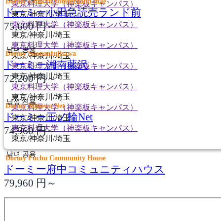
Dormy Odakyu yomiuriland-mae
東京料理大学（神楽板キャンパス）
ドーミー小田急読売ランド前
東京/神奈川/埼玉
75,600
円～
東京料理大学（神楽板キャンパス）
東京/神奈川/埼玉
東京料理大学（神楽板キャンパス）
남녀 공용
Dormy Shonanfujisawa
東京/神奈川/埼玉
ドーミー湘南藤沢
東京料理大学（神楽板キャンパス）
東京/神奈川/埼玉
72,200
円～
東京料理大学（神楽板キャンパス）
東京/神奈川/埼玉
남성 전용
Dormy Minowa Net
東京料理大学（神楽板キャンパス）
ドーミー三ノ輪Net
東京/神奈川/埼玉
東京料理大学（神楽板キャンパス）
74,960
円～
東京/神奈川/埼玉
남녀 공용
Dormy Fuchu Community House
ドーミー府中コミュニティハウス
79,960
円～