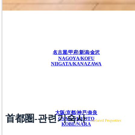
名古屋/甲府/新潟/金沢
NAGOYA/KOFU
NIIGATA/KANAZAWA
大阪/京都/神戸/奈良
首都圏-관련기숙사
OSAKA/KYOTO
Related Properties
KOBE/NARA