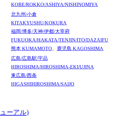
KOBE/ROKKO/ASHIYA/NISHINOMIYA
北九州/小倉
KITAKYUSHU/KOKURA
福岡/博多/天神/伊都/大宰府
FUKUOKA/HAKATA/TENJIN/ITO/DAZAIFU
熊本
KUMAMOTO
、
鹿児島
KAGOSHIMA
広島/広島駅/宇品
HIROSHIMA/HIROSHIMA-EKI/UJINA
東広島/西条
HIGASHIHIROSHIMA/SAIJO
ューアル)