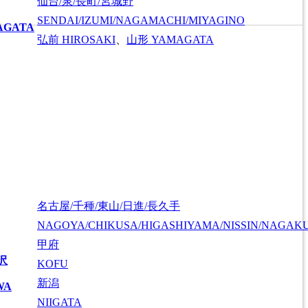
仙台/泉/長町/宮城野
SENDAI/IZUMI/NAGAMACHI/MIYAGINO
AGATA
弘前
HIROSAKI
、
山形
YAMAGATA
名古屋/千種/東山/日進/長久手
NAGOYA/CHIKUSA/HIGASHIYAMA/NISSIN/NAGAK
甲府
沢
KOFU
新潟
WA
NIIGATA