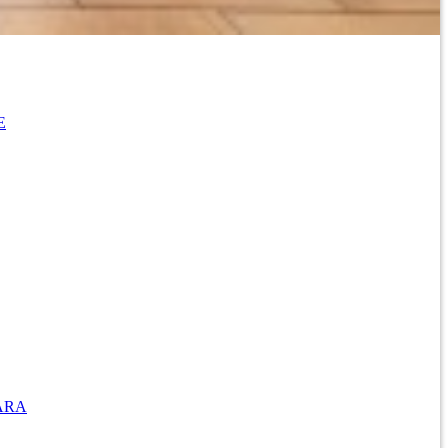
E
ARA