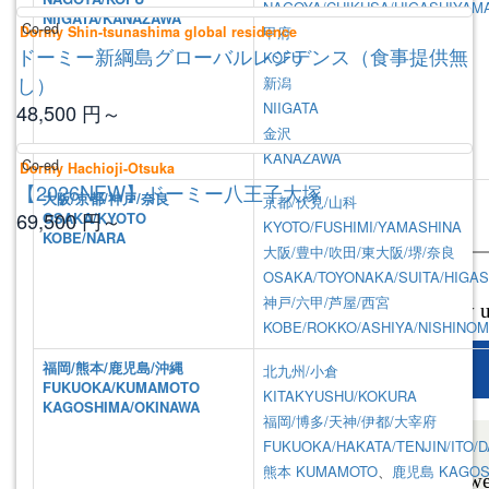
NAGOYA/CHIKUSA/HIGASHIYAM
NIIGATA/KANAZAWA
Co-ed
Dormy Shin-tsunashima global residence
甲府
ドーミー新綱島グローバルレジデンス（食事提供無
KOFU
し）
新潟
NIIGATA
48,500
円～
金沢
KANAZAWA
Co-ed
Dormy Hachioji-Otsuka
【2026NEW】ドーミー八王子大塚
大阪/京都/神戸/奈良
京都/伏見/山科
69,500
円～
OSAKA/KYOTO
KYOTO/FUSHIMI/YAMASHINA
KOBE/NARA
大阪/豊中/吹田/東大阪/堺/奈良
OSAKA/TOYONAKA/SUITA/HIGAS
神戸/六甲/芦屋/西宮
KOBE/ROKKO/ASHIYA/NISHINOM
福岡/熊本/鹿児島/沖縄
北九州/小倉
FUKUOKA/KUMAMOTO
KITAKYUSHU/KOKURA
KAGOSHIMA/OKINAWA
福岡/博多/天神/伊都/大宰府
FUKUOKA/HAKATA/TENJIN/ITO/D
熊本
KUMAMOTO
、
鹿児島
KAGOS