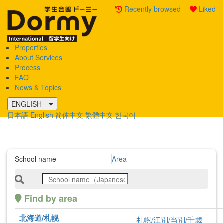
Recently browsed
Liked
Properties
Mobile
About Services
Menu
Process
FAQ
News & Topics
ENGLISH
日本語
English
简体中文
繁體中文
한국어
School name
Area
Find by area
Property details
Info of Properties
北海道/札幌
札幌/江別/当別/千歳
English：Premium Rooms