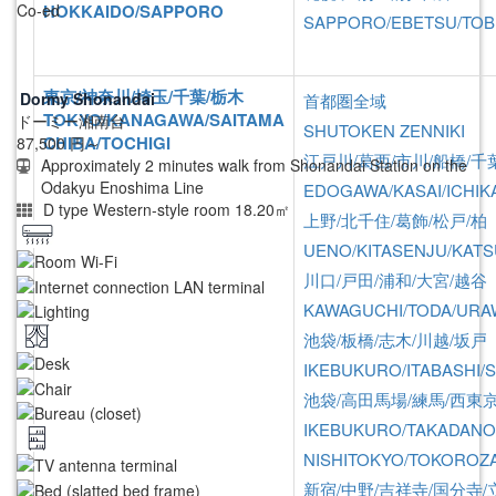
Co-ed
HOKKAIDO/SAPPORO
SAPPORO/EBETSU/TOB
東京/神奈川/埼玉/千葉/栃木
Dormy Shonandai
首都圏全域
TOKYO/KANAGAWA/SAITAMA
ドーミー湘南台
SHUTOKEN ZENNIKI
CHIBA/TOCHIGI
87,500
円～
江戸川/葛西/市川/船橋/千
Approximately 2 minutes walk from Shonandai Station on the
Odakyu Enoshima Line
EDOGAWA/KASAI/ICHIK
D type Western-style room 18.20㎡
上野/北千住/葛飾/松戸/柏
UENO/KITASENJU/KAT
川口/戸田/浦和/大宮/越谷
KAWAGUCHI/TODA/URA
池袋/板橋/志木/川越/坂戸
IKEBUKURO/ITABASHI/
池袋/高田馬場/練馬/西東京
IKEBUKURO/TAKADANO
NISHITOKYO/TOKOROZ
新宿/中野/吉祥寺/国分寺/