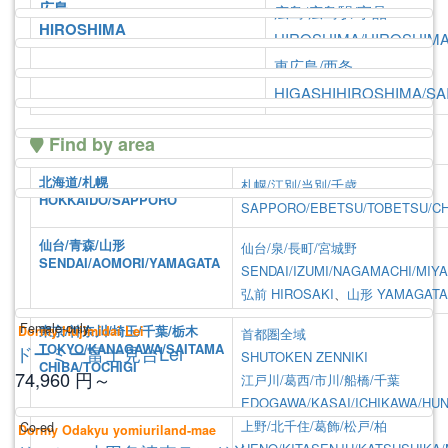
広島
広島/広島駅/宇品
HIROSHIMA
HIROSHIMA/HIROSHIMA
東広島/西条
HIGASHIHIROSHIMA/SA
Find by area
北海道/札幌
札幌/江別/当別/千歳
HOKKAIDO/SAPPORO
SAPPORO/EBETSU/TOBETSU/CH
Return to property list
Application
首都圏-Related Properties
仙台/青森/山形
仙台/泉/長町/宮城野
Related
SENDAI/AOMORI/YAMAGATA
SENDAI/IZUMI/NAGAMACHI/MIY
Properties
弘前
HIROSAKI
、
山形
YAMAGATA
Female-only
東京/神奈川/埼玉/千葉/栃木
Dormy Hujimidai Lei
首都圏全域
TOKYO/KANAGAWA/SAITAMA
ドーミー富士見台Lei
SHUTOKEN ZENNIKI
CHIBA/TOCHIGI
74,960
円～
江戸川/葛西/市川/船橋/千葉
EDOGAWA/KASAI/ICHIKAWA/HUN
上野/北千住/葛飾/松戸/柏
Co-ed
Dormy Odakyu yomiuriland-mae