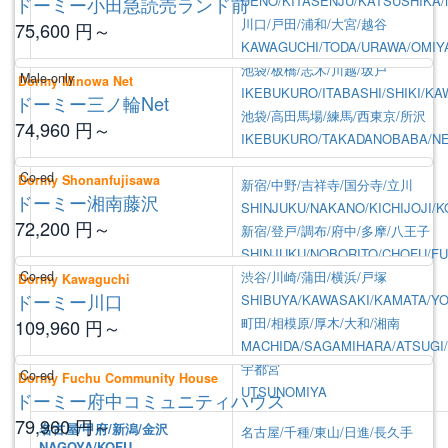
ドーミー小田急読売ランド前
UENO/KITASENJU/KATSUSHIKA
川口/戸田/浦和/大宮/越谷
75,600
円～
KAWAGUCHI/TODA/URAWA/OMIY
池袋/板橋/志木/川越/坂戸
Male-only
Dormy Minowa Net
IKEBUKURO/ITABASHI/SHIKI/K
ドーミー三ノ輪Net
池袋/高田馬場/練馬/西東京/所沢
74,960
円～
IKEBUKURO/TAKADANOBABA/N
NISHITOKYO/TOKOROZAWA
Co-ed
Dormy Shonanfujisawa
新宿/中野/吉祥寺/国分寺/立川
ドーミー湘南藤沢
SHINJUKU/NAKANO/KICHIJOJI/
72,200
円～
新宿/登戸/調布/府中/多摩/八王子
SHINJUKU/NOBORITO/CHOFU/FU
Co-ed
渋谷/川崎/蒲田/横浜/戸塚
Dormy Kawaguchi
ドーミー川口
SHIBUYA/KAWASAKI/KAMATA/Y
町田/相模原/厚木/大和/湘南
109,960
円～
MACHIDA/SAGAMIHARA/ATSUGI
宇都宮
Co-ed
Dormy Fuchu Community House
UTSUNOMIYA
ドーミー府中コミュニティハウス
79,960
円～
名古屋/甲府/新潟/金沢
名古屋/千種/東山/日進/長久手
NAGOYA/KOFU