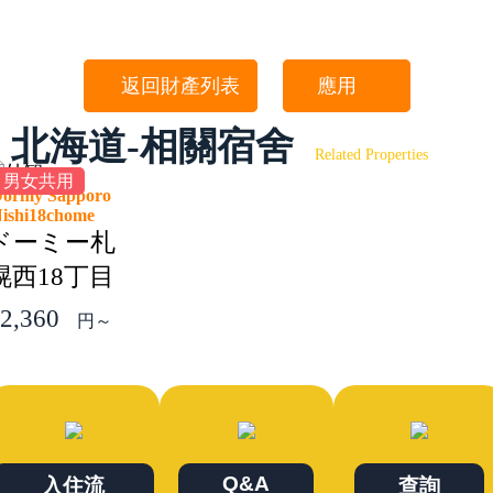
返回財產列表
應用
北海道-相關宿舍
Related Properties
男女共用
ormy Sapporo
Nishi18chome
ドーミー札
幌西18丁目
2,360
円～
Q&A
入住流
查詢