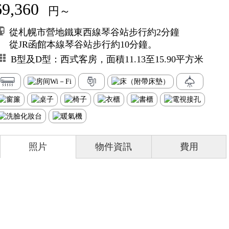
69,360
円～
從札幌市營地鐵東西線琴谷站步行約2分鐘
從JR函館本線琴谷站步行約10分鐘。
B型及D型：西式客房，面積11.13至15.90平方米
照片
物件資訊
費用