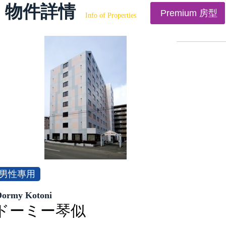
物件詳情
Premium 房型
Info of Properties
男性專用
Dormy Kotoni
ドーミー琴似