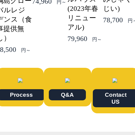
綱島グロー
74,960
円～
(2023年春
じい)
バルレジ
リニュー
デンス（食
78,700
円
アル)
事提供無
し）
79,960
円～
8,500
円～
Process
Q&A
Contact
US