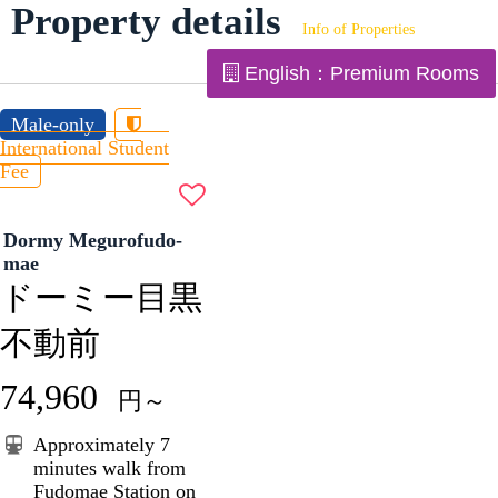
Property details
Info of Properties
English：Premium Rooms
Male-only
International Student
Fee
Dormy Megurofudo-
mae
ドーミー目黒
不動前
74,960
円～
Approximately 7
minutes walk from
Fudomae Station on