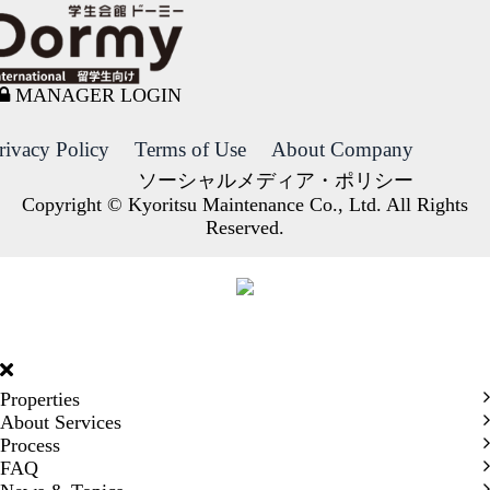
MANAGER LOGIN
rivacy Policy
Terms of Use
About Company
ソーシャルメディア・ポリシー
Copyright © Kyoritsu Maintenance Co., Ltd. All Rights
Reserved.
DORMY
INTERNATIONAL
Properties
About Services
Process
FAQ