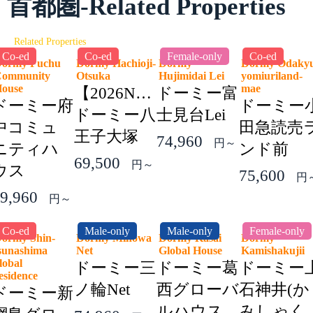
首都圏-Related Properties
Related Properties
Co-ed
Co-ed
Female-only
Co-ed
ormy Fuchu
Dormy Hachioji-
Dormy
Dormy Odaky
ommunity
Otsuka
Hujimidai Lei
yomiuriland-
House
mae
【2026NEW】
ドーミー富
ドーミー府
ドーミー
ドーミー八
士見台Lei
中コミュ
田急読売
王子大塚
74,960
円～
ニティハ
ンド前
69,500
円～
ウス
75,600
円
9,960
円～
Co-ed
Male-only
Male-only
Female-only
ormy Shin-
Dormy Minowa
Dormy Kasai
Dormy
sunashima
Net
Global House
Kamishakuji
lobal
ドーミー三
ドーミー葛
ドーミー
esidence
ノ輪Net
西グローバ
石神井(か
ドーミー新
ルハウス
みしゃく