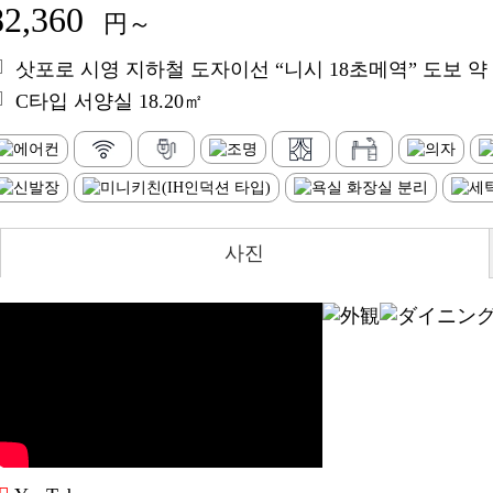
82,360
円～
삿포로 시영 지하철 도자이선 “니시 18초메역” 도보 약 
C타입 서양실 18.20㎡
사진