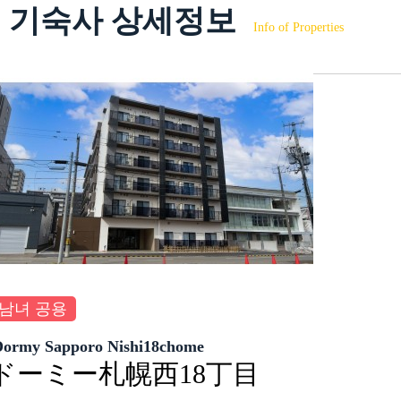
기숙사 상세정보
Info of Properties
남녀 공용
Dormy Sapporo Nishi18chome
ドーミー札幌西18丁目