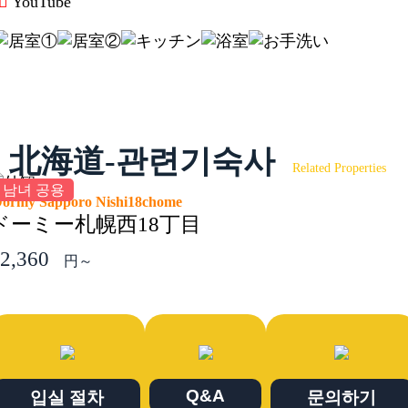
YouTube
北海道-관련기숙사
Related Properties
남녀 공용
ormy Sapporo Nishi18chome
ドーミー札幌西18丁目
2,360
円～
Q&A
입실 절차
문의하기