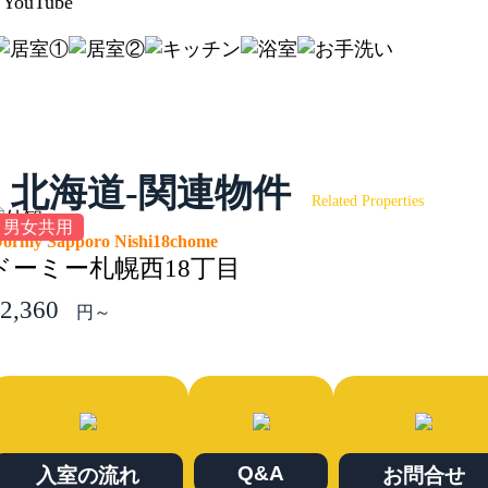
YouTube
北海道-関連物件
Related Properties
男女共用
ormy Sapporo Nishi18chome
ドーミー札幌西18丁目
2,360
円～
Q&A
入室の流れ
お問合せ