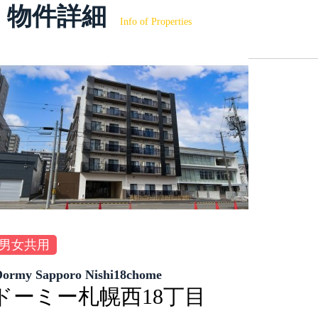
物件詳細
Info of Properties
男女共用
Dormy Sapporo Nishi18chome
ドーミー札幌西18丁目