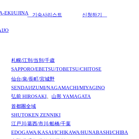
-EKI/UJINA
기숙사리스트
신청하기
IJO
札幌/江別/当別/千歳
SAPPORO/EBETSU/TOBETSU/CHITOSE
仙台/泉/長町/宮城野
SENDAI/IZUMI/NAGAMACHI/MIYAGINO
弘前
HIROSAKI
、
山形
YAMAGATA
首都圏全域
SHUTOKEN ZENNIKI
江戸川/葛西/市川/船橋/千葉
EDOGAWA/KASAI/ICHIKAWA/HUNABASHI/CHIBA