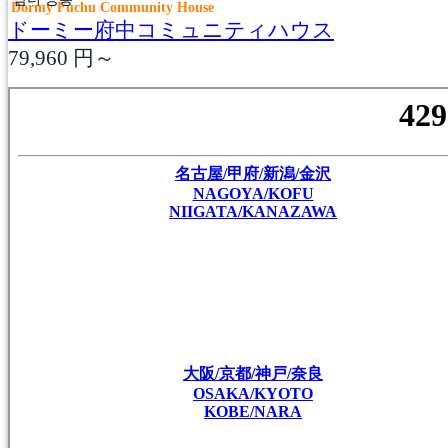
Dormy Fuchu Community House
ドーミー府中コミュニティハウス
79,960
円～
名古屋/甲府/新潟/金沢
NAGOYA/KOFU
NIIGATA/KANAZAWA
大阪/京都/神戸/奈良
OSAKA/KYOTO
KOBE/NARA