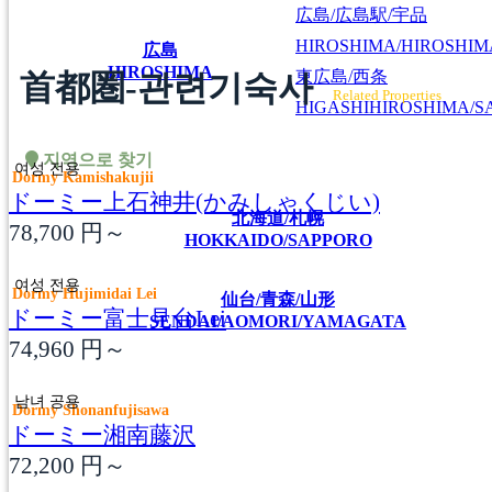
広島/広島駅/宇品
HIROSHIMA/HIROSHIMA
広島
HIROSHIMA
東広島/西条
首都圏-관련기숙사
Related Properties
HIGASHIHIROSHIMA/SA
지역으로 찾기
여성 전용
Dormy Kamishakujii
ドーミー上石神井(かみしゃくじい)
北海道/札幌
78,700
円～
HOKKAIDO/SAPPORO
여성 전용
Dormy Hujimidai Lei
仙台/青森/山形
ドーミー富士見台Lei
SENDAI/AOMORI/YAMAGATA
74,960
円～
남녀 공용
Dormy Shonanfujisawa
ドーミー湘南藤沢
72,200
円～