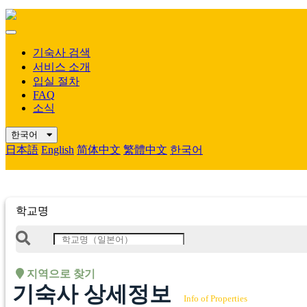
Mobile
Menu
기숙사 검색
서비스 소개
입실 절차
FAQ
소식
한국어
日本語
English
简体中文
繁體中文
한국어
학교명
지역으로 찾기
기숙사 상세정보
Info of Properties