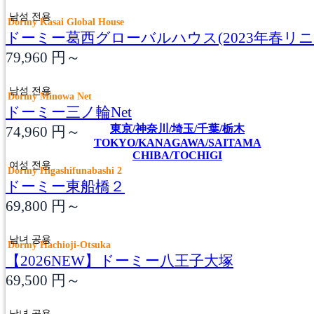
남성 전용
Dormy Kasai Global House
ドーミー葛西グローバルハウス(2023年春リニ
79,960
円～
남성 전용
Dormy Minowa Net
ドーミー三ノ輪Net
東京/神奈川/埼玉/千葉/栃木
74,960
円～
TOKYO/KANAGAWA/SAITAMA
CHIBA/TOCHIGI
여성 전용
Dormy Higashifunabashi 2
ドーミー東船橋２
69,800
円～
남녀 공용
Dormy Hachioji-Otsuka
【2026NEW】ドーミー八王子大塚
69,500
円～
남녀 공용