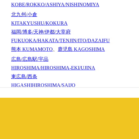
KOBE/ROKKO/ASHIYA/NISHINOMIYA
北九州/小倉
KITAKYUSHU/KOKURA
福岡/博多/天神/伊都/大宰府
FUKUOKA/HAKATA/TENJIN/ITO/DAZAIFU
熊本
KUMAMOTO
、
鹿児島
KAGOSHIMA
広島/広島駅/宇品
HIROSHIMA/HIROSHIMA-EKI/UJINA
東広島/西条
HIGASHIHIROSHIMA/SAIJO