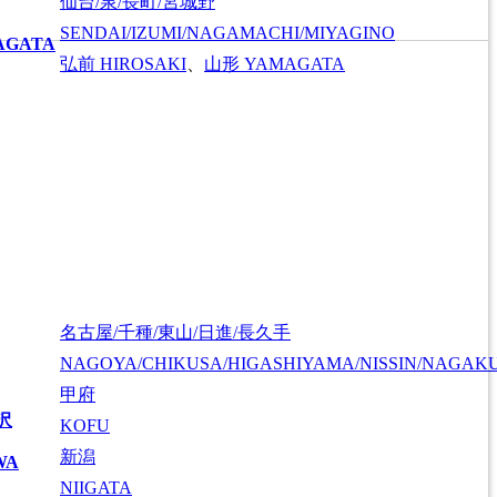
仙台/泉/長町/宮城野
SENDAI/IZUMI/NAGAMACHI/MIYAGINO
AGATA
弘前
HIROSAKI
、
山形
YAMAGATA
名古屋/千種/東山/日進/長久手
NAGOYA/CHIKUSA/HIGASHIYAMA/NISSIN/NAGAK
甲府
沢
KOFU
新潟
WA
NIIGATA