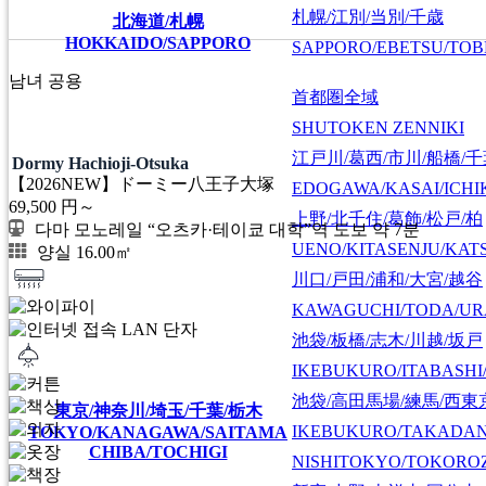
札幌/江別/当別/千歳
北海道/札幌
HOKKAIDO/SAPPORO
SAPPORO/EBETSU/TOB
남녀 공용
首都圏全域
SHUTOKEN ZENNIKI
江戸川/葛西/市川/船橋/
Dormy Hachioji-Otsuka
【2026NEW】ドーミー八王子大塚
EDOGAWA/KASAI/ICHI
69,500
円～
上野/北千住/葛飾/松戸/柏
다마 모노레일 “오츠카·테이쿄 대학”역 도보 약 7분
UENO/KITASENJU/KAT
양실 16.00㎡
川口/戸田/浦和/大宮/越谷
KAWAGUCHI/TODA/UR
池袋/板橋/志木/川越/坂戸
IKEBUKURO/ITABASHI
池袋/高田馬場/練馬/西東
東京/神奈川/埼玉/千葉/栃木
IKEBUKURO/TAKADA
TOKYO/KANAGAWA/SAITAMA
CHIBA/TOCHIGI
NISHITOKYO/TOKORO