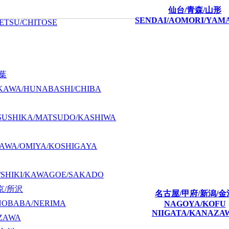
仙台/青森/山形
SENDAI/AOMORI/YAM
ETSU/CHITOSE
千葉
KAWA/HUNABASHI/CHIBA
SUSHIKA/MATSUDO/KASHIWA
AWA/OMIYA/KOSHIGAYA
/SHIKI/KAWAGOE/SAKADO
京/所沢
名古屋/甲府/新潟/金
NOBABA/NERIMA
NAGOYA/KOFU
NIIGATA/KANAZA
ZAWA