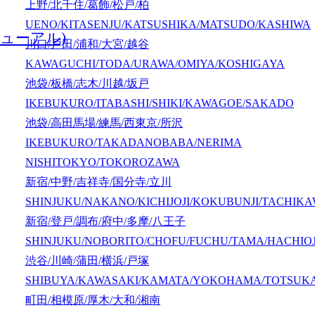
上野/北千住/葛飾/松戸/柏
UENO/KITASENJU/KATSUSHIKA/MATSUDO/KASHIWA
ューアル)
川口/戸田/浦和/大宮/越谷
KAWAGUCHI/TODA/URAWA/OMIYA/KOSHIGAYA
池袋/板橋/志木/川越/坂戸
IKEBUKURO/ITABASHI/SHIKI/KAWAGOE/SAKADO
池袋/高田馬場/練馬/西東京/所沢
IKEBUKURO/TAKADANOBABA/NERIMA
NISHITOKYO/TOKOROZAWA
新宿/中野/吉祥寺/国分寺/立川
SHINJUKU/NAKANO/KICHIJOJI/KOKUBUNJI/TACHIK
新宿/登戸/調布/府中/多摩/八王子
SHINJUKU/NOBORITO/CHOFU/FUCHU/TAMA/HACHIOJ
渋谷/川崎/蒲田/横浜/戸塚
SHIBUYA/KAWASAKI/KAMATA/YOKOHAMA/TOTSUK
町田/相模原/厚木/大和/湘南