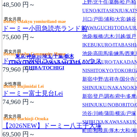
上野/北千住/葛飾/松戸/柏
48,500
円～
UENO/KITASENJU/KAT
男女共用
川口/戸田/浦和/大宮/越谷
Dormy Odakyu yomiuriland-mae
ドーミー小田急読売ランド前
KAWAGUCHI/TODA/UR
75,600
円～
池袋/板橋/志木/川越/坂戸
IKEBUKURO/ITABASHI
男女共用
池袋/高田馬場/練馬/西東
Dormy Fuchu Community House
東京/神奈川/埼玉/千葉/栃木
ドーミー府中コミュニティハウス
IKEBUKURO/TAKADA
TOKYO/KANAGAWA/SAITAMA
CHIBA/TOCHIGI
79,960
円～
NISHITOKYO/TOKORO
新宿/中野/吉祥寺/国分寺
女性專用
Dormy Hujimidai Lei
SHINJUKU/NAKANO/KI
ドーミー富士見台Lei
新宿/登戸/調布/府中/多摩
74,960
円～
SHINJUKU/NOBORITO/
渋谷/川崎/蒲田/横浜/戸塚
男女共用
Dormy Hachioji-Otsuka
SHIBUYA/KAWASAKI/
【2026NEW】ドーミー八王子大塚
町田/相模原/厚木/大和/
69,500
円～