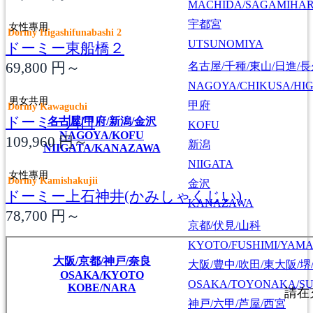
MACHIDA/SAGAMIHAR
宇都宮
女性專用
Dormy Higashifunabashi 2
UTSUNOMIYA
ドーミー東船橋２
69,800
円～
名古屋/千種/東山/日進/
NAGOYA/CHIKUSA/HI
男女共用
甲府
Dormy Kawaguchi
ドーミー川口
名古屋/甲府/新潟/金沢
KOFU
NAGOYA/KOFU
109,960
円～
新潟
NIIGATA/KANAZAWA
NIIGATA
女性專用
Dormy Kamishakujii
金沢
ドーミー上石神井(かみしゃくじい)
KANAZAWA
78,700
円～
京都/伏見/山科
KYOTO/FUSHIMI/YAM
大阪/京都/神戸/奈良
大阪/豊中/吹田/東大阪/堺
OSAKA/KYOTO
OSAKA/TOYONAKA/SU
KOBE/NARA
神戸/六甲/芦屋/西宮