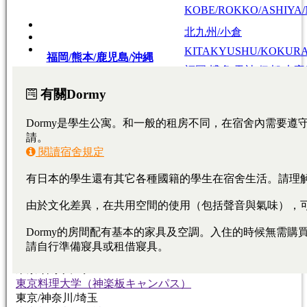
KOBE/ROKKO/ASHIYA/
北九州/小倉
KITAKYUSHU/KOKUR
福岡/熊本/鹿児島/沖縄
福岡/博多/天神/伊都/大
FUKUOKA/KUMAMOTO
KAGOSHIMA/OKINAWA
FUKUOKA/HAKATA/TEN
熊本
KUMAMOTO
、
鹿
広島/広島駅/宇品
HIROSHIMA/HIROSHIMA
広島
HIROSHIMA
東広島/西条
HIGASHIHIROSHIMA/SA
大學・短期大學
專門學校
日本語學校
東京料理大学（神楽板キャンパス）
東京/神奈川/埼玉
東京料理大学（神楽板キャンパス）
東京/神奈川/埼玉
東京料理大学（神楽板キャンパス）
東京/神奈川/埼玉