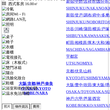
新宿/中野/吉祥寺/国分寺
西式客房 16.00㎡
SHINJUKU/NAKANO/KI
新宿/登戸/調布/府中/多摩
SHINJUKU/NOBORITO/
渋谷/川崎/蒲田/横浜/戸塚
SHIBUYA/KAWASAKI/
町田/相模原/厚木/大和/
MACHIDA/SAGAMIHAR
宇都宮
UTSUNOMIYA
京都/伏見/山科
KYOTO/FUSHIMI/YAM
大阪/京都/神戸/奈良
大阪/豊中/吹田/東大阪/堺
OSAKA/KYOTO
OSAKA/TOYONAKA/SU
KOBE/NARA
神戸/六甲/芦屋/西宮
KOBE/ROKKO/ASHIYA/
照片
物件資訊
費用