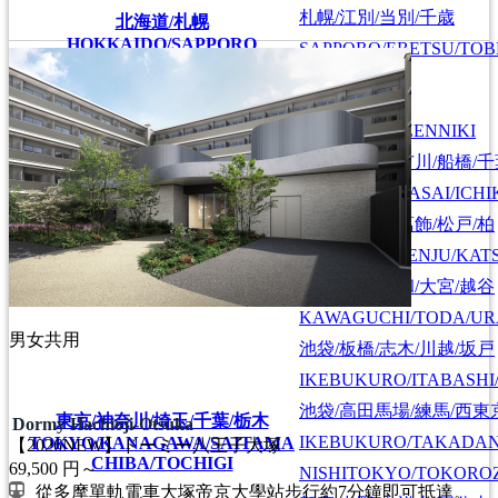
札幌/江別/当別/千歳
北海道/札幌
HOKKAIDO/SAPPORO
SAPPORO/EBETSU/TOB
首都圏全域
SHUTOKEN ZENNIKI
江戸川/葛西/市川/船橋/
EDOGAWA/KASAI/ICHI
上野/北千住/葛飾/松戸/柏
UENO/KITASENJU/KAT
川口/戸田/浦和/大宮/越谷
KAWAGUCHI/TODA/UR
男女共用
池袋/板橋/志木/川越/坂戸
IKEBUKURO/ITABASHI
池袋/高田馬場/練馬/西東
東京/神奈川/埼玉/千葉/栃木
Dormy Hachioji-Otsuka
IKEBUKURO/TAKADA
TOKYO/KANAGAWA/SAITAMA
【2026NEW】ドーミー八王子大塚
CHIBA/TOCHIGI
69,500
円～
NISHITOKYO/TOKORO
從多摩單軌電車大塚帝京大學站步行約7分鐘即可抵達。