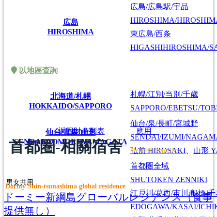
広島/広島駅/宇品
HIROSHIMA/HIROSHIMA
広島
HIROSHIMA
東広島/西条
HIGASHIHIROSHIMA/SA
以地區查詢
札幌/江別/当別/千歳
北海道/札幌
HOKKAIDO/SAPPORO
SAPPORO/EBETSU/TOB
仙台/泉/長町/宮城野
返回財產列表
應用
仙台/青森/山形
SENDAI/IZUMI/NAGAM
SENDAI/AOMORI/YAMAGATA
首都圏-相關宿舍
弘前
HIROSAKI
、
山形
Y
Related Properties
首都圏全域
SHUTOKEN ZENNIKI
男女共用
Dormy Shin-tsunashima global residence
江戸川/葛西/市川/船橋/
ドーミー新綱島グローバルレジデンス（食事
EDOGAWA/KASAI/ICHI
提供無し）