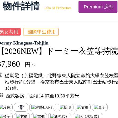
物件詳情
Premium 房型
Info of Properties
男女共用
國際學生費用
Dormy Kinugasa-Tohjiin
【2026NEW】ドーミー衣笠等持院
87,960
円～
從嵐電（京福電鐵）北野線東人院立命館大學衣笠校
站步行約1分鐘，從京都市巴士東人院南町巴士站步行
3分鐘。
西式客房，面積14.07至19.50平方米