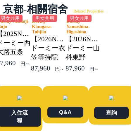
京都-相關宿舍
Related Properties
男女共用
男女共用
男女共用
ormy Nishioji-
Dormy
Dormy
Gojo
Kinugasa-
Yamashina-
Tohjiin
Higashino
【2025NEW】
【2026NEW】
【2026NEW】
ドーミー西
ドーミー衣
ドーミー山
大路五条
笠等持院
科東野
7,960
円～
87,960
87,960
円～
円～
Q&A
入住流
查詢
程