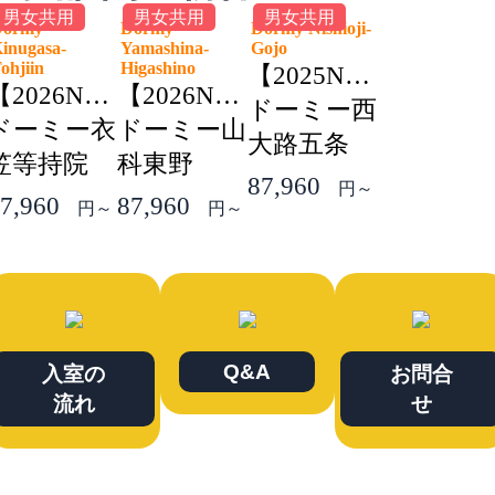
男女共用
男女共用
男女共用
Dormy
Dormy
Dormy Nishioji-
inugasa-
Yamashina-
Gojo
Tohjiin
Higashino
【2025NEW】
【2026NEW】
【2026NEW】
ドーミー西
ドーミー衣
ドーミー山
大路五条
笠等持院
科東野
87,960
円～
7,960
87,960
円～
円～
Q&A
入室の
お問合
流れ
せ