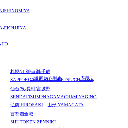
NISHINOMIYA
-EKI/UJINA
IJO
札幌/江別/当別/千歳
返回财产列表
应用
SAPPORO/EBETSU/TOBETSU/CHITOSE
仙台/泉/長町/宮城野
SENDAI/IZUMI/NAGAMACHI/MIYAGINO
弘前
HIROSAKI
、
山形
YAMAGATA
首都圏全域
SHUTOKEN ZENNIKI