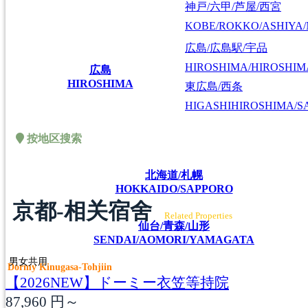
神戸/六甲/芦屋/西宮
KOBE/ROKKO/ASHIYA/
広島/広島駅/宇品
HIROSHIMA/HIROSHIMA
広島
HIROSHIMA
東広島/西条
HIGASHIHIROSHIMA/SA
按地区搜索
北海道/札幌
HOKKAIDO/SAPPORO
京都-相关宿舍
Related Properties
仙台/青森/山形
SENDAI/AOMORI/YAMAGATA
男女共用
Dormy Kinugasa-Tohjiin
【2026NEW】ドーミー衣笠等持院
87,960
円～