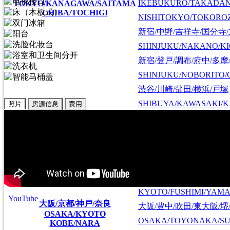
IKEBUKURO/TAKADA
TOKYO/KANAGAWA/SAITAMA
CHIBA/TOCHIGI
NISHITOKYO/TOKORO
新宿/中野/吉祥寺/国分寺
SHINJUKU/NAKANO/KI
新宿/登戸/調布/府中/多摩
SHINJUKU/NOBORITO/
渋谷/川崎/蒲田/横浜/戸塚
SHIBUYA/KAWASAKI/
照片
房源信息
费用
町田/相模原/厚木/大和/
MACHIDA/SAGAMIHAR
宇都宮
UTSUNOMIYA
京都/伏見/山科
KYOTO/FUSHIMI/YAM
YouTube
大阪/京都/神戸/奈良
大阪/豊中/吹田/東大阪/堺
OSAKA/KYOTO
OSAKA/TOYONAKA/SU
KOBE/NARA