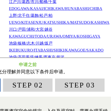
江戸川/葛西/市川/船橋/千葉
EDOGAWA/KASAI/ICHIKAWA/HUNABASHI/CHIBA
上野/北千住/葛飾/松戸/柏
UENO/KITASENJU/KATSUSHIKA/MATSUDO/KASHIWA
川口/戸田/浦和/大宮/越谷
KAWAGUCHI/TODA/URAWA/OMIYA/KOSHIGAYA
池袋/板橋/志木/川越/坂戸
IKEBUKURO/ITABASHI/SHIKI/KAWAGOE/SAKADO
池袋/高田馬場/練馬/西東京/所沢
IKEBUKURO/TAKADANOBABA/NERIMA
NISHITOKYO/TOKOROZAWA
新宿/中野/吉祥寺/国分寺/立川
SHINJUKU/NAKANO/KICHIJOJI/KOKUBUNJI/TACHIK
新宿/登戸/調布/府中/多摩/八王子
SHINJUKU/NOBORITO/CHOFU/FUCHU/TAMA/HACHIOJ
渋谷/川崎/蒲田/横浜/戸塚