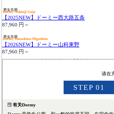
男女共用
Dormy Nishioji-Gojo
【2025NEW】ドーミー西大路五条
87,960
円～
男女共用
Dormy Yamashina-Higashino
【2026NEW】ドーミー山科東野
87,960
円～
東京/神奈川/埼玉/千葉/栃木
TOKYO/KANAGAWA/SAITAMA
CHIBA/TOCHIGI