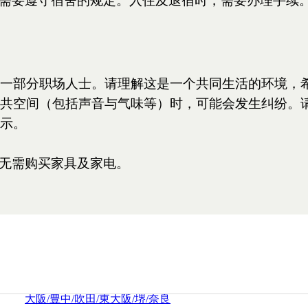
SHIBUYA/KAWASAKI/KAMATA/YOKOHAMA/TOTSUK
町田/相模原/厚木/大和/湘南
MACHIDA/SAGAMIHARA/ATSUGI/YAMATO/SYONAN
宇都宮
UTSUNOMIYA
名古屋/千種/東山/日進/長久手
NAGOYA/CHIKUSA/HIGASHIYAMA/NISSIN/NAGAKUT
甲府
KOFU
新潟
NIIGATA
金沢
KANAZAWA
京都/伏見/山科
KYOTO/FUSHIMI/YAMASHINA
大阪/豊中/吹田/東大阪/堺/奈良