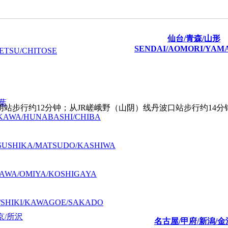
仙台/青森/山形
SENDAI/AOMORI/YAM
ETSU/CHITOSE
千葉
站步行约12分钟；从JR嵯峨野（山阴）线丹波口站步行约14分
KAWA/HUNABASHI/CHIBA
SUSHIKA/MATSUDO/KASHIWA
AWA/OMIYA/KOSHIGAYA
/SHIKI/KAWAGOE/SAKADO
京/所沢
名古屋/甲府/新潟/金