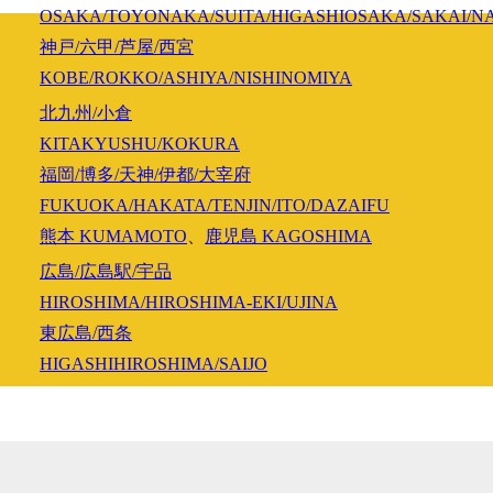
OSAKA/TOYONAKA/SUITA/HIGASHIOSAKA/SAKAI/N
神戸/六甲/芦屋/西宮
KOBE/ROKKO/ASHIYA/NISHINOMIYA
北九州/小倉
KITAKYUSHU/KOKURA
福岡/博多/天神/伊都/大宰府
FUKUOKA/HAKATA/TENJIN/ITO/DAZAIFU
熊本
KUMAMOTO
、
鹿児島
KAGOSHIMA
広島/広島駅/宇品
HIROSHIMA/HIROSHIMA-EKI/UJINA
東広島/西条
HIGASHIHIROSHIMA/SAIJO