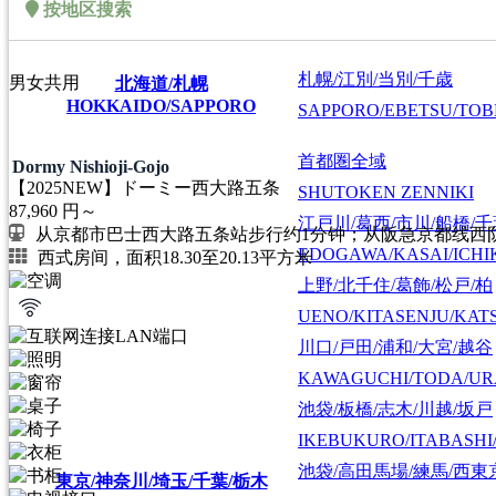
按地区搜索
札幌/江別/当別/千歳
男女共用
北海道/札幌
HOKKAIDO/SAPPORO
SAPPORO/EBETSU/TOB
首都圏全域
Dormy Nishioji-Gojo
【2025NEW】ドーミー西大路五条
SHUTOKEN ZENNIKI
87,960
円～
江戸川/葛西/市川/船橋/
从京都市巴士西大路五条站步行约1分钟；从阪急京都线西阴
EDOGAWA/KASAI/ICHI
西式房间，面积18.30至20.13平方米
上野/北千住/葛飾/松戸/柏
UENO/KITASENJU/KAT
川口/戸田/浦和/大宮/越谷
KAWAGUCHI/TODA/UR
池袋/板橋/志木/川越/坂戸
IKEBUKURO/ITABASHI
池袋/高田馬場/練馬/西東
東京/神奈川/埼玉/千葉/栃木