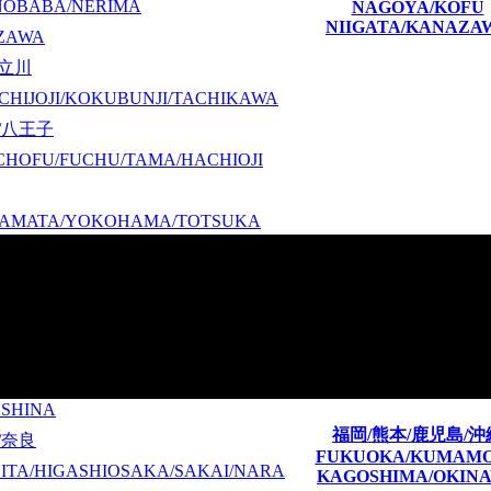
NOBABA/NERIMA
NAGOYA/KOFU
NIIGATA/KANAZA
ZAWA
/立川
CHIJOJI/KOKUBUNJI/TACHIKAWA
/八王子
CHOFU/FUCHU/TAMA/HACHIOJI
KAMATA/YOKOHAMA/TOTSUKA
湘南
A/ATSUGI/YAMATO/SYONAN
ASHINA
福岡/熊本/鹿児島/沖
/奈良
FUKUOKA/KUMAM
ITA/HIGASHIOSAKA/SAKAI/NARA
KAGOSHIMA/OKIN