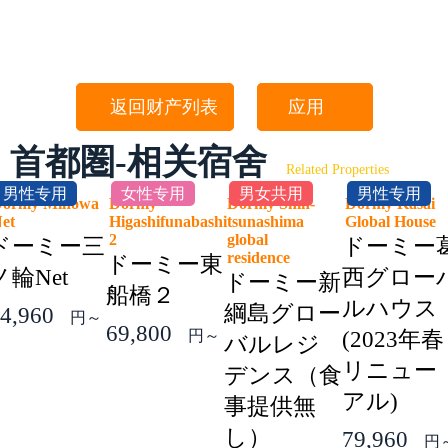
返回财产列表
应用
首都圏-相关宿舍
Related Properties
男性专用
女性专用
男女共用
男性专用
ormy Minowa
Dormy
Dormy Shin-
Dormy Kasai
Net
Higashifunabashi
tsunashima
Global Hous
2
global
ドーミー三
ドーミー
residence
ドーミー東
ノ輪Net
西グロー
ドーミー新
船橋２
ルハウス
綱島グロー
4,960
円～
69,800
円～
(2023年春
バルレジ
リニュー
デンス（食
アル)
事提供無
し）
79,960
円