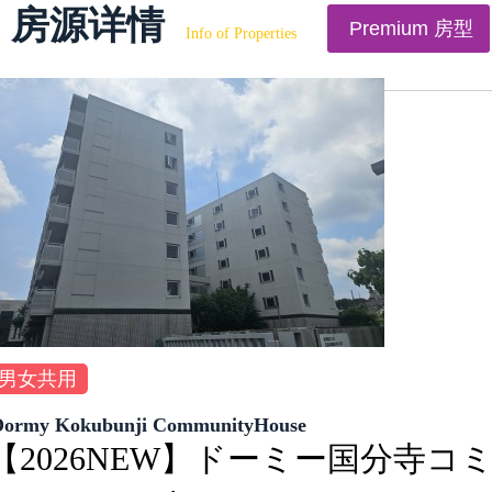
房源详情
Premium 房型
Info of Properties
男女共用
Dormy Kokubunji CommunityHouse
【2026NEW】ドーミー国分寺コ