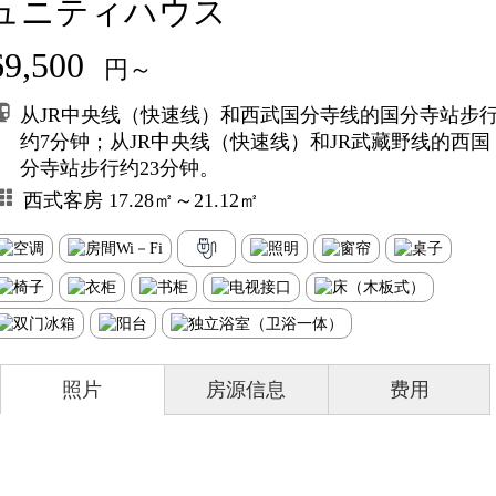
ュニティハウス
69,500
円～
从JR中央线（快速线）和西武国分寺线的国分寺站步
约7分钟；从JR中央线（快速线）和JR武藏野线的西国
分寺站步行约23分钟。
西式客房 17.28㎡～21.12㎡
照片
房源信息
费用