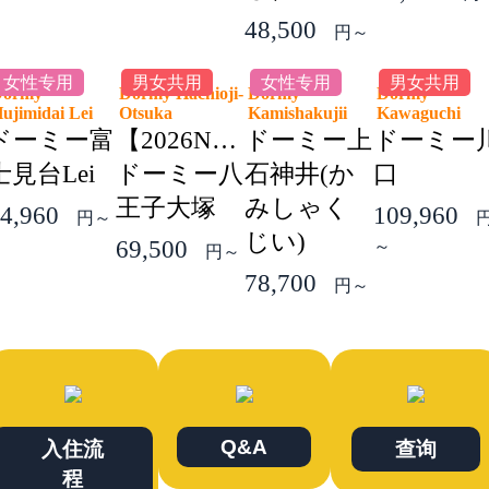
48,500
円～
女性专用
男女共用
女性专用
男女共用
Dormy
Dormy Hachioji-
Dormy
Dormy
ujimidai Lei
Otsuka
Kamishakujii
Kawaguchi
ドーミー富
【2026NEW】
ドーミー上
ドーミー
士見台Lei
ドーミー八
石神井(か
口
王子大塚
みしゃく
4,960
109,960
円～
じい)
69,500
～
円～
78,700
円～
Q&A
入住流
查询
程