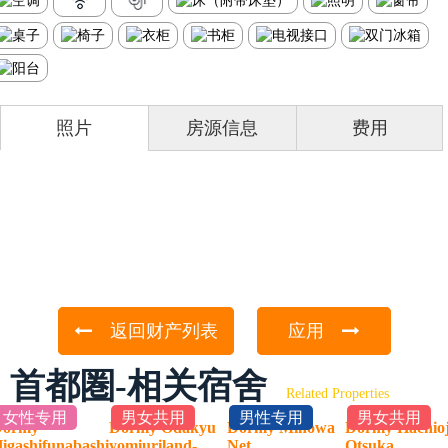
照片
房源信息
费用
返回财产列表
应用
首都圏-相关宿舍
Related Properties
女性专用
男女共用
男性专用
男女共用
Dormy
Dormy Odakyu
Dormy Minowa
Dormy Hachioj
igashifunabashi
yomiuriland-
Net
Otsuka