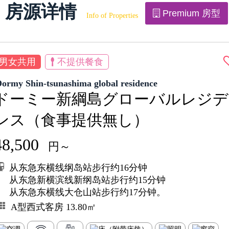
房源详情
Premium 房型
Info of Properties
男女共用
不提供餐食
ormy Shin-tsunashima global residence
ドーミー新綱島グローバルレジデ
ンス（食事提供無し）
48,500
円～
从东急东横线纲岛站步行约16分钟
从东急新横滨线新纲岛站步行约15分钟
从东急东横线大仓山站步行约17分钟。
A型西式客房 13.80㎡