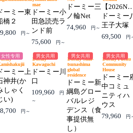
2
mae
ドーミー三
【2026N
ドーミー東
ドーミー小
ノ輪Net
ドーミー
船橋２
田急読売ラ
王子大塚
74,960
円～
ンド前
9,800
円～
69,500
円
75,600
円～
女性专用
男女共用
男女共用
男女共用
Dormy
Dormy
Dormy Shin-
Dormy Fuchu
amishakujii
Kawaguchi
tsunashima
Community
global
House
ドーミー上
ドーミー川
residence
ドーミー
石神井(か
口
ドーミー新
中コミュ
みしゃく
綱島グロー
109,960
円
ニティハ
じい)
バルレジ
～
ウス
デンス（食
8,700
円～
79,960
円
事提供無
し）