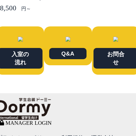
8,500
円～
Q&A
入室の
お問合
流れ
せ
MANAGER LOGIN