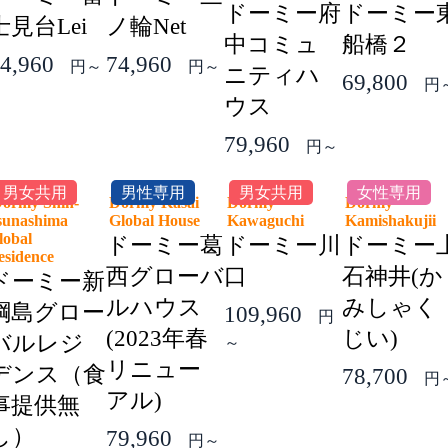
ドーミー府
ドーミー
士見台Lei
ノ輪Net
中コミュ
船橋２
4,960
74,960
円～
円～
ニティハ
69,800
円
ウス
79,960
円～
男女共用
男性専用
男女共用
女性専用
ormy Shin-
Dormy Kasai
Dormy
Dormy
sunashima
Global House
Kawaguchi
Kamishakuji
lobal
ドーミー葛
ドーミー川
ドーミー
esidence
西グローバ
口
石神井(か
ドーミー新
ルハウス
みしゃく
綱島グロー
109,960
円
(2023年春
じい)
バルレジ
～
リニュー
デンス（食
78,700
円
アル)
事提供無
し）
79,960
円～