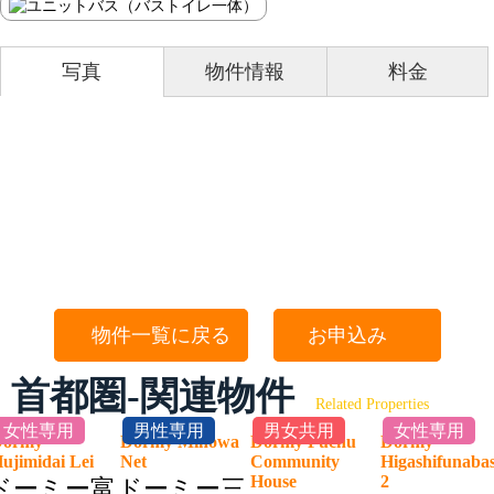
写真
物件情報
料金
物件一覧に戻る
お申込み
首都圏-関連物件
Related Properties
女性専用
男性専用
男女共用
女性専用
Dormy
Dormy Minowa
Dormy Fuchu
Dormy
ujimidai Lei
Net
Community
Higashifunaba
House
2
ドーミー富
ドーミー三