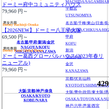
MACHIDA/SAGAMIHAR
ドーミー府中コミュニティハウス
宇都宮
79,960
円～
UTSUNOMIYA
男女共用
名古屋/千種/東山/日進/
Dormy Hachioji-Otsuka
【2026NEW】ドーミー八王子大塚
NAGOYA/CHIKUSA/HI
69,500
円～
甲府
名古屋/甲府/新潟/金沢
KOFU
NAGOYA/KOFU
男性專用
新潟
Dormy Kasai Global House
NIIGATA/KANAZAWA
ドーミー葛西グローバルハウス(2023年春リ
NIIGATA
ニューアル)
金沢
79,960
円～
KANAZAWA
京都/伏見/山科
KYOTO/FUSHIMI/YAM
大阪/京都/神戸/奈良
大阪/豊中/吹田/東大阪/堺
OSAKA/KYOTO
OSAKA/TOYONAKA/SU
KOBE/NARA
神戸/六甲/芦屋/西宮