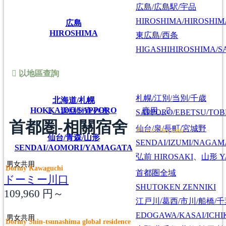
広島/広島駅/宇品
HIROSHIMA/HIROSHIMA
広島
HIROSHIMA
東広島/西条
HIGASHIHIROSHIMA/SA
以地區查詢
札幌/江別/当別/千歳
北海道/札幌
HOKKAIDO/SAPPORO
返回財產列表
應用
SAPPORO/EBETSU/TOB
首都圏-相關宿舍
仙台/泉/長町/宮城野
Related Properties
仙台/青森/山形
SENDAI/IZUMI/NAGAM
SENDAI/AOMORI/YAMAGATA
弘前
HIROSAKI
、
山形
Y
男女共用
Dormy Kawaguchi
首都圏全域
ドーミー川口
SHUTOKEN ZENNIKI
109,960
円～
江戸川/葛西/市川/船橋/
EDOGAWA/KASAI/ICHI
男女共用
Dormy Shin-tsunashima global residence