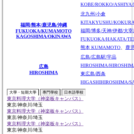
KOBE/ROKKO/ASHIYA/
北九州/小倉
KITAKYUSHU/KOKUR
福岡/熊本/鹿児島/沖縄
福岡/博多/天神/伊都/大
FUKUOKA/KUMAMOTO
KAGOSHIMA/OKINAWA
FUKUOKA/HAKATA/TEN
熊本
KUMAMOTO
、
鹿
広島/広島駅/宇品
HIROSHIMA/HIROSHIMA
広島
HIROSHIMA
東広島/西条
HIGASHIHIROSHIMA/SA
大學・短期大學
專門學校
日本語學校
東京料理大学（神楽板キャンパス）
東京/神奈川/埼玉
東京料理大学（神楽板キャンパス）
東京/神奈川/埼玉
東京料理大学（神楽板キャンパス）
東京/神奈川/埼玉