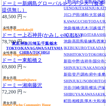
上野/北千住/葛飾/松戸/柏
ドーミー新綱島グローバルレジデンス（食事
UENO/KITASENJU/KAT
提供無し）
川口/戸田/浦和/大宮/越谷
48,500
円～
KAWAGUCHI/TODA/UR
女性專用
池袋/板橋/志木/川越/坂戸
Dormy Kamishakujii
ドーミー上石神井(かみしゃくじい)
IKEBUKURO/ITABASHI
78,700
円～
池袋/高田馬場/練馬/西東
東京/神奈川/埼玉/千葉/栃木
IKEBUKURO/TAKADA
TOKYO/KANAGAWA/SAITAMA
CHIBA/TOCHIGI
女性專用
NISHITOKYO/TOKORO
Dormy Higashifunabashi 2
ドーミー東船橋２
新宿/中野/吉祥寺/国分寺
69,800
円～
SHINJUKU/NAKANO/KI
新宿/登戸/調布/府中/多摩
男女共用
Dormy Shonanfujisawa
SHINJUKU/NOBORITO/
ドーミー湘南藤沢
渋谷/川崎/蒲田/横浜/戸塚
72,200
円～
SHIBUYA/KAWASAKI/
町田/相模原/厚木/大和/
男女共用
Dormy Fuchu Community House