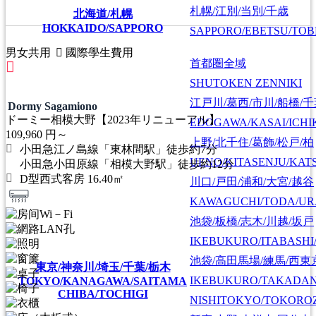
札幌/江別/当別/千歳
北海道/札幌
HOKKAIDO/SAPPORO
SAPPORO/EBETSU/TOB
男女共用
國際學生費用
首都圏全域
SHUTOKEN ZENNIKI
江戸川/葛西/市川/船橋/
Dormy Sagamiono
ドーミー相模大野【2023年リニューアル】
EDOGAWA/KASAI/ICHI
109,960
円～
上野/北千住/葛飾/松戸/柏
小田急江ノ島線「東林間駅」徒歩約7分
UENO/KITASENJU/KAT
小田急小田原線「相模大野駅」徒歩約12分
D型西式客房 16.40㎡
川口/戸田/浦和/大宮/越谷
KAWAGUCHI/TODA/UR
池袋/板橋/志木/川越/坂戸
IKEBUKURO/ITABASHI
池袋/高田馬場/練馬/西東
東京/神奈川/埼玉/千葉/栃木
IKEBUKURO/TAKADA
TOKYO/KANAGAWA/SAITAMA
CHIBA/TOCHIGI
NISHITOKYO/TOKORO