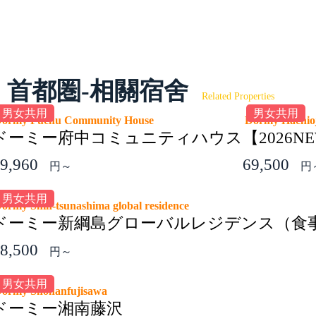
首都圏-相關宿舍
Related Properties
男女共用
男女共用
ormy Fuchu Community House
Dormy Hachi
ドーミー府中コミュニティハウス
【2026
9,960
69,500
円～
円
男女共用
ormy Shin-tsunashima global residence
ドーミー新綱島グローバルレジデンス（食
8,500
円～
男女共用
ormy Shonanfujisawa
ドーミー湘南藤沢