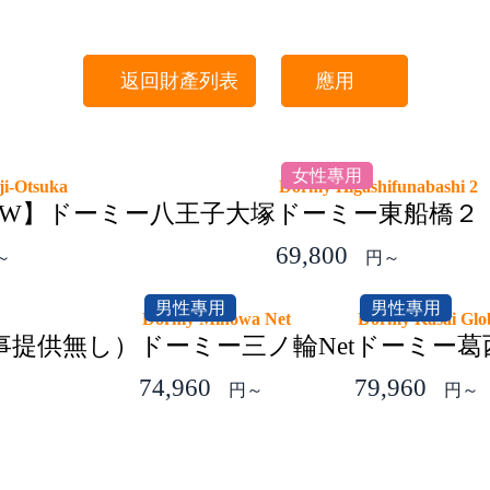
返回財產列表
應用
女性專用
oji-Otsuka
Dormy Higashifunabashi 
NEW】ドーミー八王子大塚
ドーミー東船橋２
69,800
～
円～
男性專用
男性專用
Dormy Minowa Net
Dormy Kasai Gl
事提供無し）
ドーミー三ノ輪Net
ドーミー葛
74,960
79,960
円～
円～