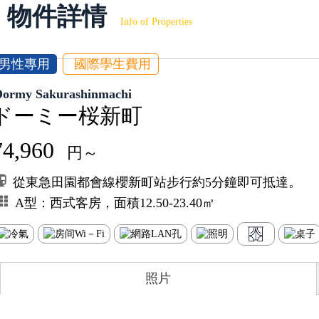
物件詳情
Info of Properties
男性專用
國際學生費用
Dormy Sakurashinmachi
ドーミー桜新町
74,960
円～
從東急田園都會線櫻新町站步行約5分鐘即可抵達。
A型：西式客房，面積12.50-23.40㎡
照片