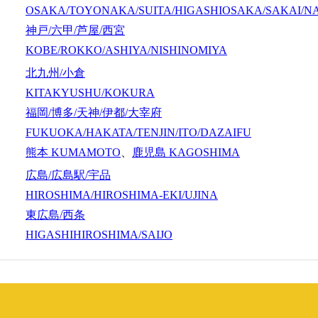
OSAKA/TOYONAKA/SUITA/HIGASHIOSAKA/SAKAI/N
神戸/六甲/芦屋/西宮
KOBE/ROKKO/ASHIYA/NISHINOMIYA
北九州/小倉
KITAKYUSHU/KOKURA
福岡/博多/天神/伊都/大宰府
FUKUOKA/HAKATA/TENJIN/ITO/DAZAIFU
熊本
KUMAMOTO
、
鹿児島
KAGOSHIMA
広島/広島駅/宇品
HIROSHIMA/HIROSHIMA-EKI/UJINA
東広島/西条
HIGASHIHIROSHIMA/SAIJO