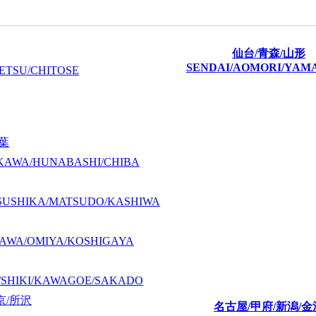
仙台/青森/山形
SENDAI/AOMORI/YAM
ETSU/CHITOSE
千葉
KAWA/HUNABASHI/CHIBA
SUSHIKA/MATSUDO/KASHIWA
AWA/OMIYA/KOSHIGAYA
/SHIKI/KAWAGOE/SAKADO
京/所沢
名古屋/甲府/新潟/金