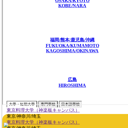
OSAKA/KYOTO
KOBE/NARA
福岡/熊本/鹿児島/沖縄
FUKUOKA/KUMAMOTO
KAGOSHIMA/OKINAWA
広島
HIROSHIMA
大學・短期大學
專門學校
日本語學校
東京料理大学（神楽板キャンパス）
東京/神奈川/埼玉
東京料理大学（神楽板キャンパス）