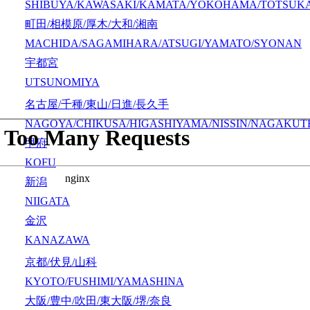
SHIBUYA/KAWASAKI/KAMATA/YOKOHAMA/TOTSUK
町田/相模原/厚木/大和/湘南
MACHIDA/SAGAMIHARA/ATSUGI/YAMATO/SYONAN
宇都宮
UTSUNOMIYA
名古屋/千種/東山/日進/長久手
NAGOYA/CHIKUSA/HIGASHIYAMA/NISSIN/NAGAKUT
甲府
KOFU
新潟
NIIGATA
金沢
KANAZAWA
京都/伏見/山科
KYOTO/FUSHIMI/YAMASHINA
大阪/豊中/吹田/東大阪/堺/奈良