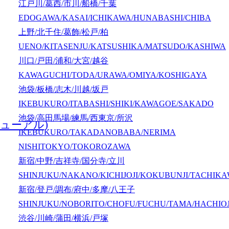
江戸川/葛西/市川/船橋/千葉
EDOGAWA/KASAI/ICHIKAWA/HUNABASHI/CHIBA
上野/北千住/葛飾/松戸/柏
UENO/KITASENJU/KATSUSHIKA/MATSUDO/KASHIWA
川口/戸田/浦和/大宮/越谷
KAWAGUCHI/TODA/URAWA/OMIYA/KOSHIGAYA
池袋/板橋/志木/川越/坂戸
IKEBUKURO/ITABASHI/SHIKI/KAWAGOE/SAKADO
池袋/高田馬場/練馬/西東京/所沢
ューアル)
IKEBUKURO/TAKADANOBABA/NERIMA
NISHITOKYO/TOKOROZAWA
新宿/中野/吉祥寺/国分寺/立川
SHINJUKU/NAKANO/KICHIJOJI/KOKUBUNJI/TACHIK
新宿/登戸/調布/府中/多摩/八王子
SHINJUKU/NOBORITO/CHOFU/FUCHU/TAMA/HACHIOJ
渋谷/川崎/蒲田/横浜/戸塚