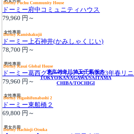
男女共用
Dormy Fuchu Community House
ドーミー府中コミュニティハウス
79,960
円～
女性專用
Dormy Kamishakujii
ドーミー上石神井(かみしゃくじい)
78,700
円～
男性專用
Dormy Kasai Global House
東京/神奈川/埼玉/千葉/栃木
ドーミー葛西グローバルハウス(2023年春リニ
TOKYO/KANAGAWA/SAITAMA
79,960
円～
CHIBA/TOCHIGI
女性專用
Dormy Higashifunabashi 2
ドーミー東船橋２
69,800
円～
男女共用
Dormy Hachioji-Otsuka