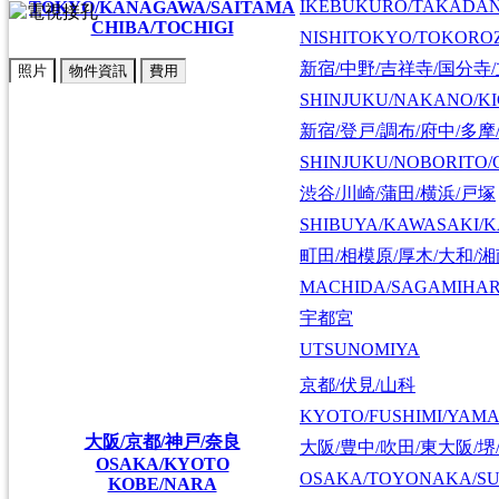
IKEBUKURO/TAKADA
TOKYO/KANAGAWA/SAITAMA
CHIBA/TOCHIGI
NISHITOKYO/TOKORO
新宿/中野/吉祥寺/国分寺
照片
物件資訊
費用
SHINJUKU/NAKANO/KI
新宿/登戸/調布/府中/多摩
SHINJUKU/NOBORITO/
渋谷/川崎/蒲田/横浜/戸塚
SHIBUYA/KAWASAKI/
町田/相模原/厚木/大和/
MACHIDA/SAGAMIHAR
宇都宮
UTSUNOMIYA
京都/伏見/山科
KYOTO/FUSHIMI/YAM
大阪/京都/神戸/奈良
大阪/豊中/吹田/東大阪/堺
OSAKA/KYOTO
OSAKA/TOYONAKA/SU
KOBE/NARA