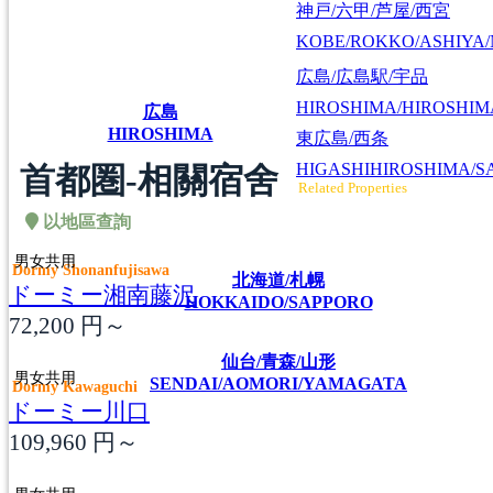
神戸/六甲/芦屋/西宮
KOBE/ROKKO/ASHIYA/
広島/広島駅/宇品
HIROSHIMA/HIROSHIMA
広島
HIROSHIMA
東広島/西条
HIGASHIHIROSHIMA/SA
首都圏-相關宿舍
Related Properties
以地區查詢
男女共用
Dormy Shonanfujisawa
北海道/札幌
ドーミー湘南藤沢
HOKKAIDO/SAPPORO
72,200
円～
仙台/青森/山形
男女共用
SENDAI/AOMORI/YAMAGATA
Dormy Kawaguchi
ドーミー川口
109,960
円～