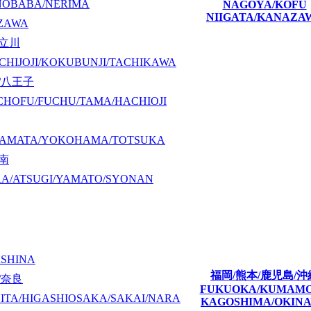
NOBABA/NERIMA
NAGOYA/KOFU
NIIGATA/KANAZA
ZAWA
/立川
CHIJOJI/KOKUBUNJI/TACHIKAWA
/八王子
CHOFU/FUCHU/TAMA/HACHIOJI
KAMATA/YOKOHAMA/TOTSUKA
湘南
A/ATSUGI/YAMATO/SYONAN
ASHINA
福岡/熊本/鹿児島/沖
/奈良
FUKUOKA/KUMAM
ITA/HIGASHIOSAKA/SAKAI/NARA
KAGOSHIMA/OKIN