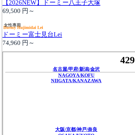
【2026NEW】ドーミー八王子大塚
69,500
円～
女性專用
Dormy Hujimidai Lei
ドーミー富士見台Lei
74,960
円～
名古屋/甲府/新潟/金沢
NAGOYA/KOFU
NIIGATA/KANAZAWA
大阪/京都/神戸/奈良