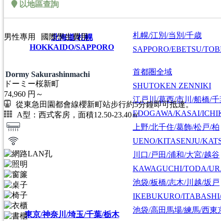
以地區查詢
札幌/江別/当別/千歳
男性專用
國際學生費用
北海道/札幌
HOKKAIDO/SAPPORO
SAPPORO/EBETSU/TOB
首都圏全域
Dormy Sakurashinmachi
ドーミー桜新町
SHUTOKEN ZENNIKI
74,960
円～
江戸川/葛西/市川/船橋/
從東急田園都會線櫻新町站步行約5分鐘即可抵達。
EDOGAWA/KASAI/ICHI
A型：西式客房，面積12.50-23.40㎡
上野/北千住/葛飾/松戸/柏
UENO/KITASENJU/KAT
川口/戸田/浦和/大宮/越谷
KAWAGUCHI/TODA/UR
池袋/板橋/志木/川越/坂戸
IKEBUKURO/ITABASHI
池袋/高田馬場/練馬/西東
東京/神奈川/埼玉/千葉/栃木