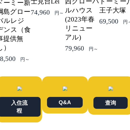
士見台Lei
西グローバ
ドーミー
ドーミー新
ルハウス
王子大塚
綱島グロー
74,960
円～
(2023年春
バルレジ
69,500
円
リニュー
デンス（食
アル)
事提供無
し）
79,960
円～
8,500
円～
Q&A
入住流
查询
程