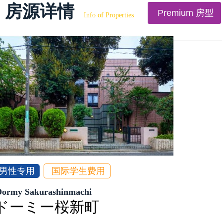
房源详情
Premium 房型
Info of Properties
男性专用
国际学生费用
Dormy Sakurashinmachi
ドーミー桜新町