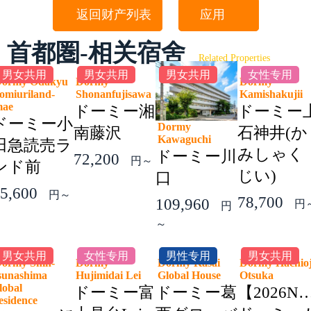
返回财产列表
应用
首都圏-相关宿舍
Related Properties
男女共用
男女共用
男女共用
女性专用
ormy Odakyu
Dormy
Dormy
omiuriland-
Shonanfujisawa
Kamishakuji
mae
ドーミー湘
ドーミー
ドーミー小
Dormy
南藤沢
石神井(か
Kawaguchi
田急読売ラ
みしゃく
ドーミー川
72,200
円～
ンド前
じい)
口
5,600
円～
78,700
109,960
円
円
～
男女共用
女性专用
男性专用
男女共用
ormy Shin-
Dormy
Dormy Kasai
Dormy Hachioj
sunashima
Hujimidai Lei
Global House
Otsuka
lobal
ドーミー富
ドーミー葛
【2026N
esidence