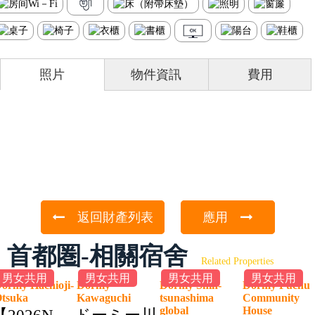
照片
物件資訊
費用
返回財產列表
應用
首都圏-相關宿舍
Related Properties
男女共用
男女共用
男女共用
男女共用
ormy Hachioji-
Dormy
Dormy Shin-
Dormy Fuchu
Otsuka
Kawaguchi
tsunashima
Community
global
House