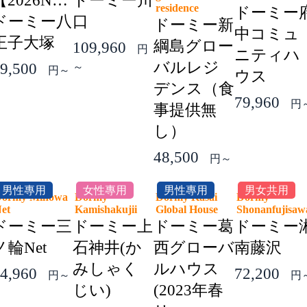
【2026NEW】
ドーミー川
residence
ドーミー
ドーミー八
口
ドーミー新
中コミュ
王子大塚
綱島グロー
109,960
円
ニティハ
バルレジ
9,500
～
円～
ウス
デンス（食
79,960
円
事提供無
し）
48,500
円～
男性專用
女性專用
男性專用
男女共用
ormy Minowa
Dormy
Dormy Kasai
Dormy
Net
Kamishakujii
Global House
Shonanfujis
ドーミー三
ドーミー上
ドーミー葛
ドーミー
ノ輪Net
石神井(か
西グローバ
南藤沢
みしゃく
ルハウス
4,960
72,200
円～
円
じい)
(2023年春