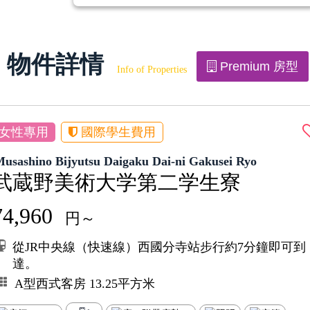
物件詳情
Premium 房型
Info of Properties
女性專用
國際學生費用
usashino Bijyutsu Daigaku Dai-ni Gakusei Ryo
武蔵野美術大学第二学生寮
74,960
円～
從JR中央線（快速線）西國分寺站步行約7分鐘即可到
達。
A型西式客房 13.25平方米