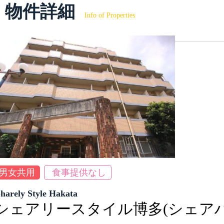
物件詳細
Info of Properties
男女共用
食事提供なし
Sharely Style Hakata
シェアリースタイル博多(シェア