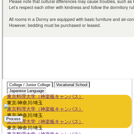
北九州/小倉
KITAKYUSHU/KOKUR
福岡/熊本/鹿児島/沖縄
福岡/博多/天神/伊都/大
FUKUOKA/KUMAMOTO
KAGOSHIMA/OKINAWA
FUKUOKA/HAKATA/TEN
熊本
KUMAMOTO
、
鹿
広島/広島駅/宇品
HIROSHIMA/HIROSHIMA
広島
HIROSHIMA
東広島/西条
HIGASHIHIROSHIMA/SA
College / Junior College
Vocational School
Japanese Language
東京料理大学（神楽板キャンパス）
東京/神奈川/埼玉
東京料理大学（神楽板キャンパス）
東京/神奈川/埼玉
Process
東京料理大学（神楽板キャンパス）
東京/神奈川/埼玉