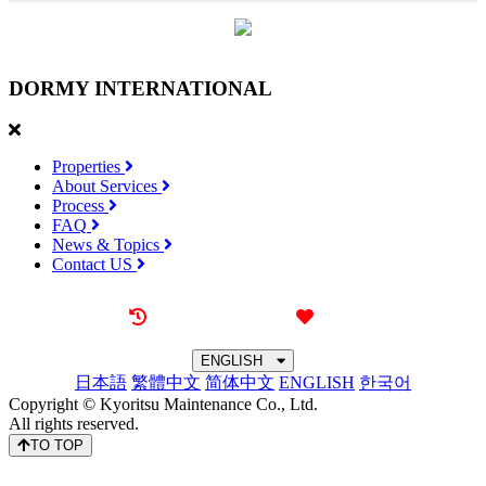
DORMY
INTERNATIONAL
Properties
About Services
Process
FAQ
News & Topics
Contact US
Recently browsed
Liked
ENGLISH
日本語
繁體中文
简体中文
ENGLISH
한국어
Copyright © Kyoritsu Maintenance Co., Ltd.
All rights reserved.
TO TOP