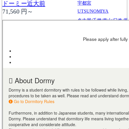
ドーミー近大前
宇都宮
71,560
円～
UTSUNOMIYA
名古屋/千種/東山/日進/
NAGOYA/CHIKUSA/HI
甲府
名古屋/甲府/新潟/金沢
KOFU
NAGOYA/KOFU
新潟
NIIGATA/KANAZAWA
NIIGATA
金沢
KANAZAWA
京都/伏見/山科
KYOTO/FUSHIMI/YAM
大阪/京都/神戸/奈良
大阪/豊中/吹田/東大阪/堺
OSAKA/KYOTO
OSAKA/TOYONAKA/SU
KOBE/NARA
神戸/六甲/芦屋/西宮
KOBE/ROKKO/ASHIYA/