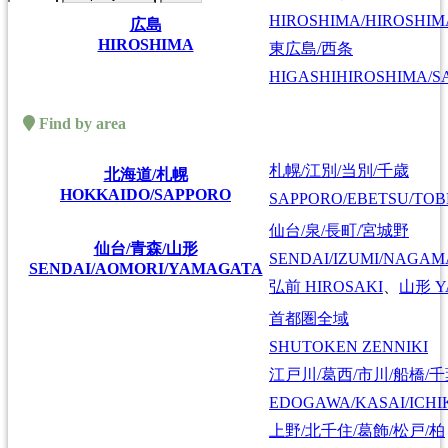
HIROSHIMA/HIROSHIMA
広島
HIROSHIMA
東広島/西条
HIGASHIHIROSHIMA/SA
Find by area
札幌/江別/当別/千歳
北海道/札幌
HOKKAIDO/SAPPORO
SAPPORO/EBETSU/TOB
仙台/泉/長町/宮城野
仙台/青森/山形
SENDAI/IZUMI/NAGAM
SENDAI/AOMORI/YAMAGATA
弘前
HIROSAKI
、
山形
Y
首都圏全域
SHUTOKEN ZENNIKI
江戸川/葛西/市川/船橋/
EDOGAWA/KASAI/ICHI
上野/北千住/葛飾/松戸/柏