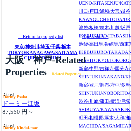
UENO/KITASENJU/KAT
川口/戸田/浦和/大宮/越谷
KAWAGUCHI/TODA/UR
池袋/板橋/志木/川越/坂戸
IKEBUKURO/ITABASHI
Return to property list
Application
池袋/高田馬場/練馬/西東
東京/神奈川/埼玉/千葉/栃木
IKEBUKURO/TAKADA
TOKYO/KANAGAWA/SAITAMA
大阪・神戸-Related
CHIBA/TOCHIGI
NISHITOKYO/TOKORO
新宿/中野/吉祥寺/国分寺
Properties
Related Properties
SHINJUKU/NAKANO/KI
新宿/登戸/調布/府中/多摩
SHINJUKU/NOBORITO/
Co-ed
Dormy Esaka
渋谷/川崎/蒲田/横浜/戸塚
ドーミー江坂
SHIBUYA/KAWASAKI/
87,560
円～
町田/相模原/厚木/大和/
Co-ed
MACHIDA/SAGAMIHAR
Dormy Kindai-mae