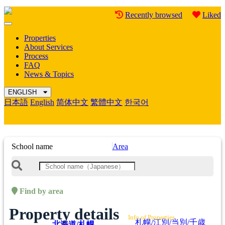
Recently browsed
Liked
Mobile
Menu
Properties
About Services
Process
FAQ
News & Topics
ENGLISH
日本語
English
简体中文
繁體中文
한국어
School name
Area
Find by area
Property details
Info of Properties
札幌/江別/当別/千歳
北海道/札幌