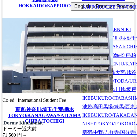
HOKKAIDO/SAPPORO
English：Premium Rooms
SAPPORO/EBETSU/TOB
首都圏全域
SHUTOKEN ZENNIKI
江戸川/葛西/市川/船橋/
EDOGAWA/KASAI/ICHI
上野/北千住/葛飾/松戸/柏
UENO/KITASENJU/KAT
川口/戸田/浦和/大宮/越谷
KAWAGUCHI/TODA/UR
池袋/板橋/志木/川越/坂戸
IKEBUKURO/ITABASHI
Co-ed
International Student Fee
池袋/高田馬場/練馬/西東
東京/神奈川/埼玉/千葉/栃木
IKEBUKURO/TAKADA
TOKYO/KANAGAWA/SAITAMA
CHIBA/TOCHIGI
Dormy Kindai-mae
NISHITOKYO/TOKORO
ドーミー近大前
新宿/中野/吉祥寺/国分寺
71,560
円～